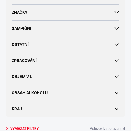
d
u
ZNAČKY
k
t
ŠAMPIÓNI
ů
OSTATNÍ
ZPRACOVÁNÍ
OBJEM V L
OBSAH ALKOHOLU
KRAJ
Položek k zobrazení:
4
VYMAZAT FILTRY