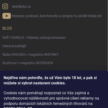
destilerka.cz
Recenze, podcast, benchmarky a recepty na skvělé české pití
BLOG
SVĚT HORECA - Pálenky zažívají renesanci
Historie koktejlů
Naše CHICORA v magazínu INSTINKT
Rozhovor v magazínu INTERVIEW
Bourbon, americká krása.
Nejdříve nám potvrďte, že už Vám bylo 18 let, a pak si
Napsali v TÝDNU o naší práci
můžete si vybrat nastavení cookies.
Když ovoce dostane druhý život
Cookies nám pomáhají rozpoznat co Vás zajímá a
Rozhovor s DESTILERKA.CZ v magazínu DRINKING-CAT
vyhodnocovat náštěvnosti pro správné cílení reklamy na
podporu domácích lokálních řemeslných lihovárů na
Jak vybrat dárek na Vánoce