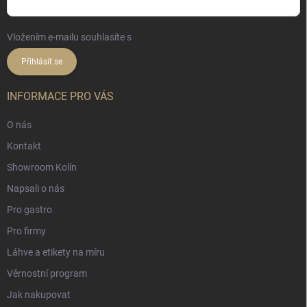
Vložením e-mailu souhlasíte s
podmínkami ochrany osobních údajů
Přihlásit se
INFORMACE PRO VÁS
O nás
Kontakt
Showroom Kolín
Napsali o nás
Pro gastro
Pro firmy
Láhve a etikety na míru
Věrnostní program
Jak nakupovat