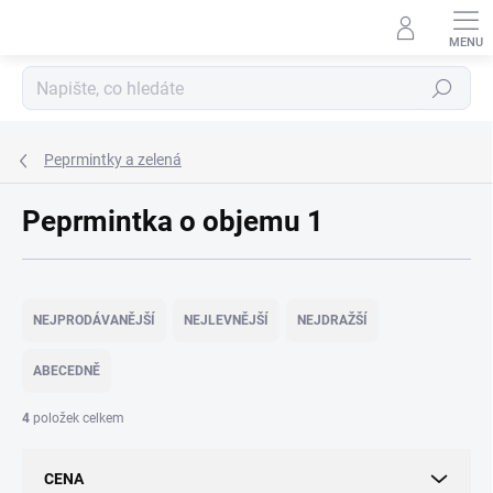
Přejít
na
obsah
Hledat
Peprmintky a zelená
Peprmintka o objemu 1
Ř
a
NEJPRODÁVANĚJŠÍ
NEJLEVNĚJŠÍ
NEJDRAŽŠÍ
z
e
ABECEDNĚ
n
í
4
položek celkem
p
r
CENA
o