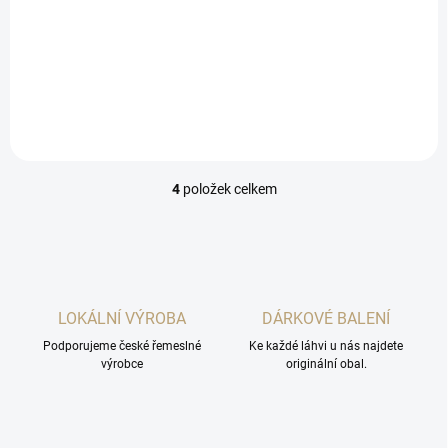
Svěží mátový likér, s
Vedle podmanivé vůně máty
citrusovým nádechem.
peprné má i lehký říz po
alkoholu.
4
položek celkem
O
v
l
á
d
a
c
LOKÁLNÍ VÝROBA
DÁRKOVÉ BALENÍ
í
Podporujeme české řemeslné
p
Ke každé láhvi u nás najdete
výrobce
originální obal.
r
v
k
y
v