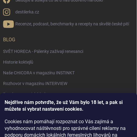
Sledujte a sdílejte co se u nás dobrého narodilo
destilerka.cz
Recenze, podcast, benchmarky a recepty na skvělé české pití
BLOG
SVĚT HORECA - Pálenky zažívají renesanci
Historie koktejlů
Naše CHICORA v magazínu INSTINKT
Rozhovor v magazínu INTERVIEW
Bourbon, americká krása.
Nejdříve nám potvrďte, že už Vám bylo 18 let, a pak si
Napsali v TÝDNU o naší práci
můžete si vybrat nastavení cookies.
Když ovoce dostane druhý život
Cookies nám pomáhají rozpoznat co Vás zajímá a
Rozhovor s DESTILERKA.CZ v magazínu DRINKING-CAT
vyhodnocovat náštěvnosti pro správné cílení reklamy na
podporu domácích lokálních řemeslných lihovárů na