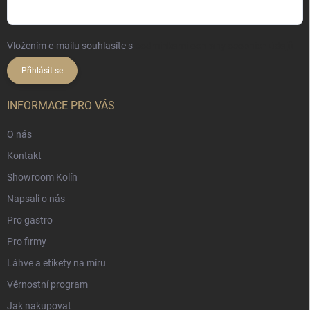
Vložením e-mailu souhlasíte s
podmínkami ochrany osobních údajů
Přihlásit se
INFORMACE PRO VÁS
O nás
Kontakt
Showroom Kolín
Napsali o nás
Pro gastro
Pro firmy
Láhve a etikety na míru
Věrnostní program
Jak nakupovat