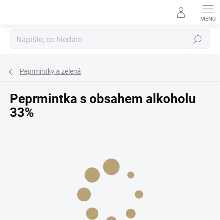
Přejít
na
obsah
Hledat
Peprmintky a zelená
Peprmintka s obsahem alkoholu
33%