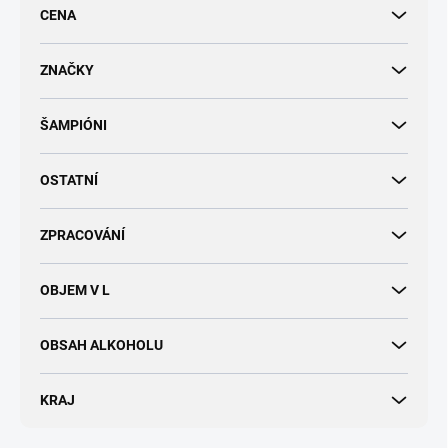
r
CENA
o
d
u
ZNAČKY
k
t
ŠAMPIÓNI
ů
OSTATNÍ
ZPRACOVÁNÍ
OBJEM V L
OBSAH ALKOHOLU
KRAJ