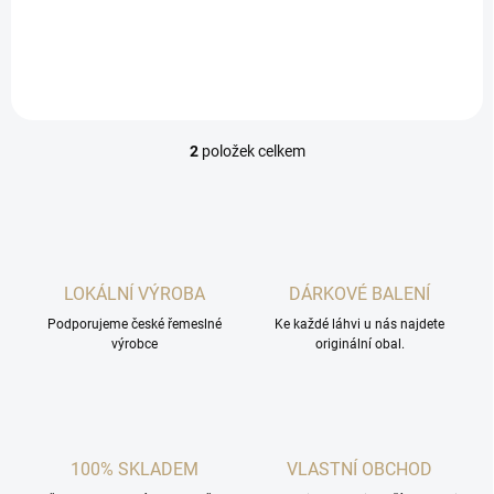
alkoholu.
2
položek celkem
O
v
l
á
d
a
c
LOKÁLNÍ VÝROBA
DÁRKOVÉ BALENÍ
í
Podporujeme české řemeslné
p
Ke každé láhvi u nás najdete
výrobce
originální obal.
r
v
k
y
v
ý
100% SKLADEM
VLASTNÍ OBCHOD
p