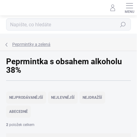
Přejít
na
obsah
Hledat
Peprmintky a zelená
Peprmintka s obsahem alkoholu
38%
Ř
a
NEJPRODÁVANĚJŠÍ
NEJLEVNĚJŠÍ
NEJDRAŽŠÍ
z
e
ABECEDNĚ
n
í
2
položek celkem
p