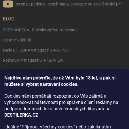
Recenze, podcast, benchmarky a recepty na skvělé české pití
BLOG
SVĚT HORECA - Pálenky zažívají renesanci
Historie koktejlů
Naše CHICORA v magazínu INSTINKT
Rozhovor v magazínu INTERVIEW
Bourbon, americká krása.
Nejdříve nám potvrďte, že už Vám bylo 18 let, a pak si
Napsali v TÝDNU o naší práci
můžete si vybrat nastavení cookies.
Když ovoce dostane druhý život
Cookies nám pomáhají rozpoznat co Vás zajímá a
Rozhovor s DESTILERKA.CZ v magazínu DRINKING-CAT
vyhodnocovat náštěvnosti pro správné cílení reklamy na
podporu domácích lokálních řemeslných lihovárů na
Jak vybrat dárek na Vánoce
DESTILERKA.CZ
Rozhovor Destilerka.cz v magazínu Macchiato
Ideálně "Přijmout všechny cookies" nebo zakliknutím