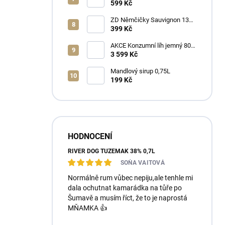
Ořechovka 30% 0,7L
599 Kč
ZD Němčičky Sauvignon 13%
2025 Bag in Box 3L - suché
399 Kč
AKCE Konzumní líh jemný 80%
min 6x1L
3 599 Kč
Mandlový sirup 0,75L
199 Kč
HODNOCENÍ
RIVER DOG TUZEMÁK 38% 0,7L
SOŇA VAITOVÁ
Normálně rum vůbec nepiju,ale tenhle mi
dala ochutnat kamarádka na tůře po
Šumavě a musím říct, že to je naprostá
MŇAMKA 👍