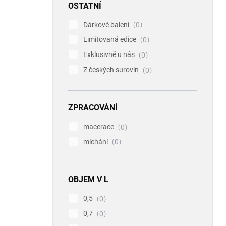
OSTATNÍ
Dárkové balení
0
Limitovaná edice
0
Exklusivně u nás
0
Z českých surovin
0
ZPRACOVÁNÍ
macerace
0
míchání
0
OBJEM V L
0,5
0
0,7
0