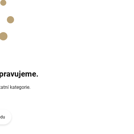
ipravujeme.
atní kategorie.
odu