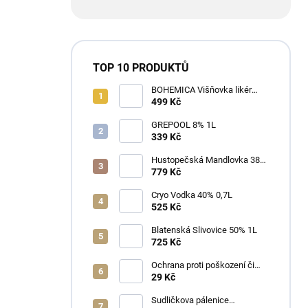
TOP 10 PRODUKTŮ
BOHEMICA Višňovka likér
25% 0,7L
499 Kč
GREPOOL 8% 1L
339 Kč
Hustopečská Mandlovka 38%
1L
779 Kč
Cryo Vodka 40% 0,7L
525 Kč
Blatenská Slivovice 50% 1L
725 Kč
Ochrana proti poškození či
ztrátě
29 Kč
Sudličkova pálenice