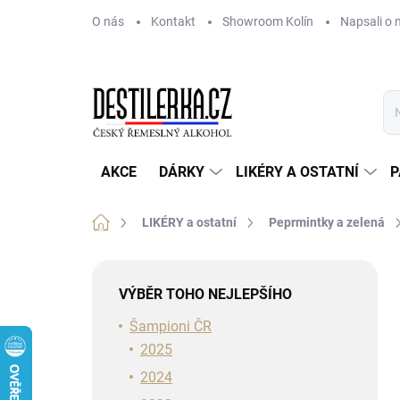
Přejít
O nás
Kontakt
Showroom Kolín
Napsali o 
na
obsah
AKCE
DÁRKY
LIKÉRY A OSTATNÍ
P
Domů
LIKÉRY a ostatní
Peprmintky a zelená
P
o
VÝBĚR TOHO NEJLEPŠÍHO
s
t
Šampioni ČR
r
2025
a
2024
n