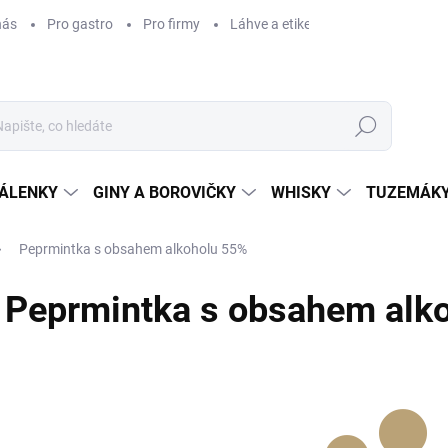
nás
Pro gastro
Pro firmy
Láhve a etikety na míru
Věrnos
Hledat
ÁLENKY
GINY A BOROVIČKY
WHISKY
TUZEMÁKY
Peprmintka s obsahem alkoholu 55%
Peprmintka s obsahem alk