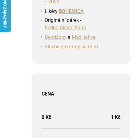
n
2023
í
Likéry
BOHEMICA
p
Originální dárek -
a
Bedna Císaře Pána
n
e
Demižóny
a
Maxi lahve
l
Služby pro firmy na míru
CENA
0
Kč
1
Kč