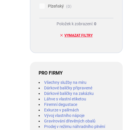
Plzeňský
0
Položek k zobrazení:
0
VYMAZAT FILTRY
PRO FIRMY
Všechny služby na míru
Dárkové balíčky připravené
Dárkové balíčky na zakázku
Láhve s vlastní etiketou
Firemní degustace
Exkurze v palírnách
Vývoj vlastního nápoje
Gravírování dřevěných obalů
Prodej v režimu náhradního plnění