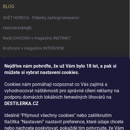
BLOG
SVĚT HORECA - Pálenky zažívají renesanci
Historie koktejlů
Naše CHICORA v magazínu INSTINKT
Rozhovor v magazínu INTERVIEW
Bourbon, americká krása.
Nejdříve nám potvrďte, že už Vám bylo 18 let, a pak si
Napsali v TÝDNU o naší práci
můžete si vybrat nastavení cookies.
Když ovoce dostane druhý život
Cookies nám pomáhají rozpoznat co Vás zajímá a
Rozhovor s DESTILERKA.CZ v magazínu DRINKING-CAT
vyhodnocovat náštěvnosti pro správné cílení reklamy na
podporu domácích lokálních řemeslných lihovárů na
Jak vybrat dárek na Vánoce
DESTILERKA.CZ
Rozhovor Destilerka.cz v magazínu Macchiato
Ideálně "Přijmout všechny cookies" nebo zakliknutím
tlačítka "Nastavení" nastavit preference, které údaje chcete
Archiv
nebo nechcete poskytovat, pokaždé tím potvrzujte, že Vám