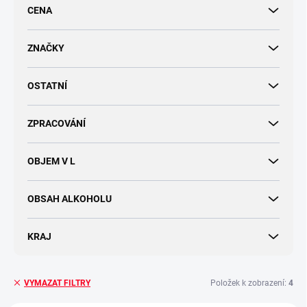
r
CENA
o
d
u
ZNAČKY
k
t
OSTATNÍ
ů
ZPRACOVÁNÍ
OBJEM V L
OBSAH ALKOHOLU
KRAJ
Položek k zobrazení:
4
VYMAZAT FILTRY