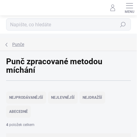
Přejít
na
obsah
Hledat
Punče
Punč zpracované metodou
míchání
Ř
a
NEJPRODÁVANĚJŠÍ
NEJLEVNĚJŠÍ
NEJDRAŽŠÍ
z
e
ABECEDNĚ
n
í
4
položek celkem
p