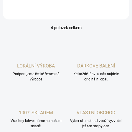
4
položek celkem
O
v
l
á
d
a
c
LOKÁLNÍ VÝROBA
DÁRKOVÉ BALENÍ
í
Podporujeme české řemeslné
p
Ke každé láhvi u nás najdete
výrobce
originální obal.
r
v
k
y
v
ý
100% SKLADEM
VLASTNÍ OBCHOD
p
i
Všechny lahve máme na našem
Vyber si a nebo si zboží vyzvedni
s
skladě.
jež ten stejný den.
u