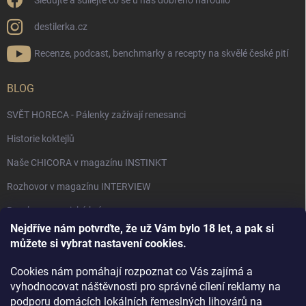
Sledujte a sdílejte co se u nás dobrého narodilo
destilerka.cz
Recenze, podcast, benchmarky a recepty na skvělé české pití
BLOG
SVĚT HORECA - Pálenky zažívají renesanci
Historie koktejlů
Naše CHICORA v magazínu INSTINKT
Rozhovor v magazínu INTERVIEW
Bourbon, americká krása.
Nejdříve nám potvrďte, že už Vám bylo 18 let, a pak si
Napsali v TÝDNU o naší práci
můžete si vybrat nastavení cookies.
Když ovoce dostane druhý život
Cookies nám pomáhají rozpoznat co Vás zajímá a
Rozhovor s DESTILERKA.CZ v magazínu DRINKING-CAT
vyhodnocovat náštěvnosti pro správné cílení reklamy na
podporu domácích lokálních řemeslných lihovárů na