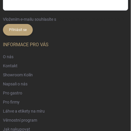
Vložením e-mailu souhlasíte s
podmínkami ochrany osobních údajů
Přihlásit se
INFORMACE PRO VÁS
O nás
Kontakt
Showroom Kolín
Napsali o nás
Pro gastro
Pro firmy
Láhve a etikety na míru
Věrnostní program
Jak nakupovat