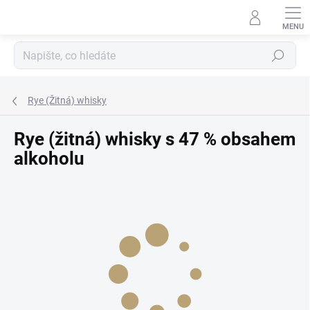
Přejít
na
obsah
Hledat
Rye (Žitná) whisky
Rye (žitná) whisky s 47 % obsahem
alkoholu