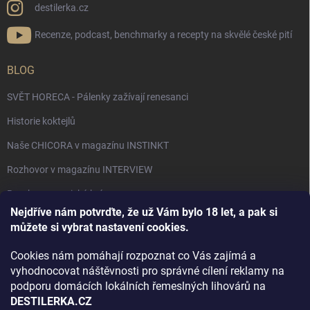
destilerka.cz
Recenze, podcast, benchmarky a recepty na skvělé české pití
BLOG
SVĚT HORECA - Pálenky zažívají renesanci
Historie koktejlů
Naše CHICORA v magazínu INSTINKT
Rozhovor v magazínu INTERVIEW
Bourbon, americká krása.
Nejdříve nám potvrďte, že už Vám bylo 18 let, a pak si
Napsali v TÝDNU o naší práci
můžete si vybrat nastavení cookies.
Když ovoce dostane druhý život
Cookies nám pomáhají rozpoznat co Vás zajímá a
Rozhovor s DESTILERKA.CZ v magazínu DRINKING-CAT
vyhodnocovat náštěvnosti pro správné cílení reklamy na
podporu domácích lokálních řemeslných lihovárů na
Jak vybrat dárek na Vánoce
DESTILERKA.CZ