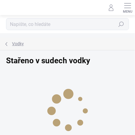
Přejít
na
obsah
Hledat
Vodky
Stařeno v sudech vodky