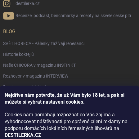
destilerka.cz
Recenze, podcast, benchmarky a recepty na skvělé české pití
BLOG
SVĚT HORECA - Pálenky zažívají renesanci
Historie koktejlů
Naše CHICORA v magazínu INSTINKT
Rozhovor v magazínu INTERVIEW
Bourbon, americká krása.
Nejdříve nám potvrďte, že už Vám bylo 18 let, a pak si
Napsali v TÝDNU o naší práci
můžete si vybrat nastavení cookies.
Když ovoce dostane druhý život
Cookies nám pomáhají rozpoznat co Vás zajímá a
Rozhovor s DESTILERKA.CZ v magazínu DRINKING-CAT
vyhodnocovat náštěvnosti pro správné cílení reklamy na
podporu domácích lokálních řemeslných lihovárů na
Jak vybrat dárek na Vánoce
DESTILERKA.CZ