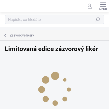
Přejít
na
obsah
Hledat
Zázvorové likéry
Limitovaná edice zázvorový likér