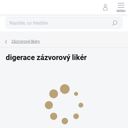
Přejít
na
obsah
Hledat
Zázvorové likéry
digerace zázvorový likér