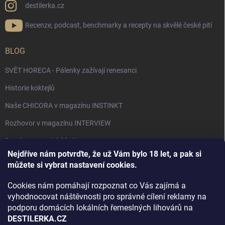
destilerka.cz
Recenze, podcast, benchmarky a recepty na skvělé české pití
BLOG
SVĚT HORECA - Pálenky zažívají renesanci
Historie koktejlů
Naše CHICORA v magazínu INSTINKT
Rozhovor v magazínu INTERVIEW
Bourbon, americká krása.
Nejdříve nám potvrďte, že už Vám bylo 18 let, a pak si
Napsali v TÝDNU o naší práci
můžete si vybrat nastavení cookies.
Když ovoce dostane druhý život
Cookies nám pomáhají rozpoznat co Vás zajímá a
Rozhovor s DESTILERKA.CZ v magazínu DRINKING-CAT
vyhodnocovat náštěvnosti pro správné cílení reklamy na
podporu domácích lokálních řemeslných lihovárů na
Jak vybrat dárek na Vánoce
DESTILERKA.CZ