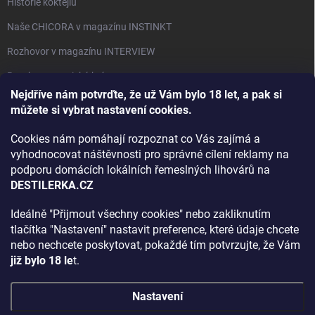
Historie koktejlů
Naše CHICORA v magazínu INSTINKT
Rozhovor v magazínu INTERVIEW
Bourbon, americká krása.
Nejdříve nám potvrďte, že už Vám bylo 18 let, a pak si
Napsali v TÝDNU o naší práci
můžete si vybrat nastavení cookies.
Když ovoce dostane druhý život
Cookies nám pomáhají rozpoznat co Vás zajímá a
Rozhovor s DESTILERKA.CZ v magazínu DRINKING-CAT
vyhodnocovat náštěvnosti pro správné cílení reklamy na
podporu domácích lokálních řemeslných lihovárů na
Jak vybrat dárek na Vánoce
DESTILERKA.CZ
Rozhovor Destilerka.cz v magazínu Macchiato
Ideálně "Přijmout všechny cookies" nebo zakliknutím
tlačítka "Nastavení" nastavit preference, které údaje chcete
Archiv
nebo nechcete poskytovat, pokaždé tím potvrzujte, že Vám
již bylo 18 le
t.
Nastavení