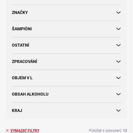
d
u
ZNAČKY
k
t
ŠAMPIÓNI
ů
OSTATNÍ
ZPRACOVÁNÍ
OBJEM V L
OBSAH ALKOHOLU
KRAJ
Položek k zobrazení:
13
VYMAZAT FILTRY