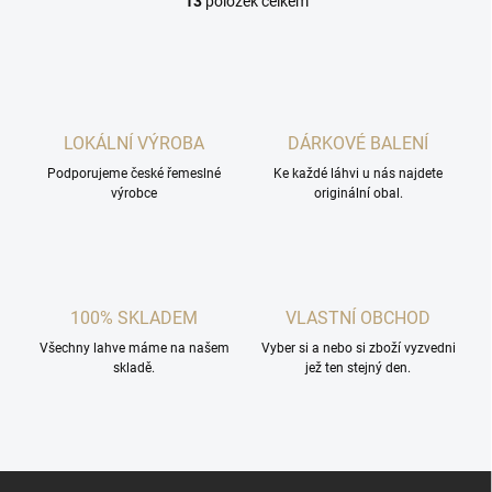
13
položek celkem
O
v
l
á
d
a
c
LOKÁLNÍ VÝROBA
DÁRKOVÉ BALENÍ
í
Podporujeme české řemeslné
p
Ke každé láhvi u nás najdete
výrobce
originální obal.
r
v
k
y
v
ý
100% SKLADEM
VLASTNÍ OBCHOD
p
i
Všechny lahve máme na našem
Vyber si a nebo si zboží vyzvedni
s
skladě.
jež ten stejný den.
u
Z