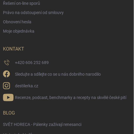
Řešení on-line sporů
Právo na odstoupení od smlouvy
Obnovení hesla
Moje objednávka
KONTAKT
+420 606 252 689
Sledujte a sdílejte co se u nás dobrého narodilo
destilerka.cz
Recenze, podcast, benchmarky a recepty na skvělé české pití
BLOG
SVĚT HORECA - Pálenky zažívají renesanci