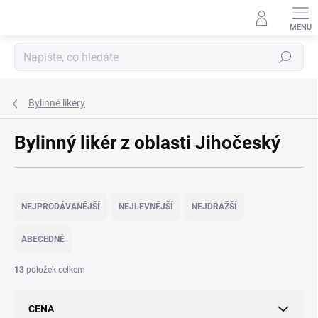
Přejít
na
obsah
Hledat
Bylinné likéry
Bylinný likér z oblasti Jihočeský
Ř
a
NEJPRODÁVANĚJŠÍ
NEJLEVNĚJŠÍ
NEJDRAŽŠÍ
z
e
ABECEDNĚ
n
í
13
položek celkem
p
r
CENA
o