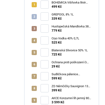
BOHEMICA Višňovka likér
25% 0,7L
499 Kč
GREPOOL 8% 1L
339 Kč
Hustopečská Mandlovka 38%
1L
779 Kč
Cryo Vodka 40% 0,7L
525 Kč
Blatenská Slivovice 50% 1L
725 Kč
Ochrana proti poškození či
ztrátě
29 Kč
Sudličkova pálenice
Ořechovka 30% 0,7L
599 Kč
ZD Němčičky Sauvignon 13%
2025 Bag in Box 3L - suché
399 Kč
AKCE Konzumní líh jemný 80%
min 6x1L
3 599 Kč