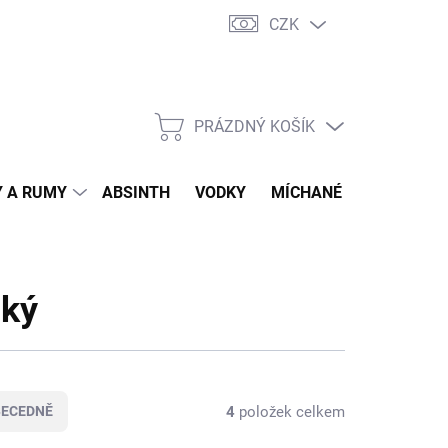
CZK
tní program
Jak nakupovat
Doprava
Jak balíme zásilky
PRÁZDNÝ KOŠÍK
NÁKUPNÍ
KOŠÍK
 A RUMY
ABSINTH
VODKY
MÍCHANÉ DRINKY
O
cký
4
položek celkem
BECEDNĚ