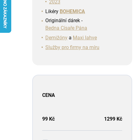
n
2023
í
Likéry
BOHEMICA
p
Originální dárek -
a
Bedna Císaře Pána
n
e
Demižóny
a
Maxi lahve
l
Služby pro firmy na míru
CENA
99
Kč
1299
Kč