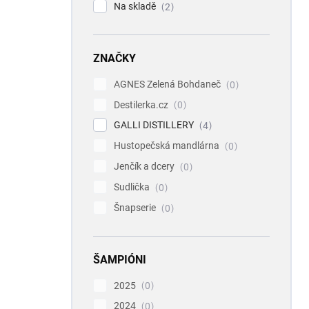
Na skladě
2
ZNAČKY
AGNES Zelená Bohdaneč
0
Destilerka.cz
0
GALLI DISTILLERY
4
Hustopečská mandlárna
0
Jenčík a dcery
0
Sudlička
0
Šnapserie
0
ŠAMPIÓNI
2025
0
2024
0