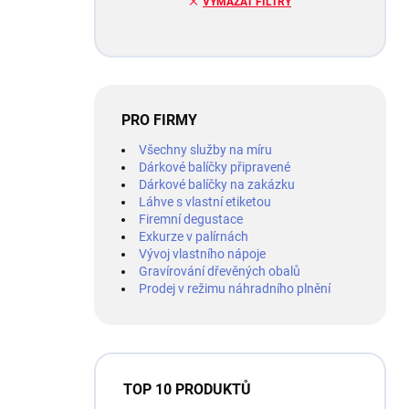
VYMAZAT FILTRY
PRO FIRMY
Všechny služby na míru
Dárkové balíčky připravené
Dárkové balíčky na zakázku
Láhve s vlastní etiketou
Firemní degustace
Exkurze v palírnách
Vývoj vlastního nápoje
Gravírování dřevěných obalů
Prodej v režimu náhradního plnění
TOP 10 PRODUKTŮ