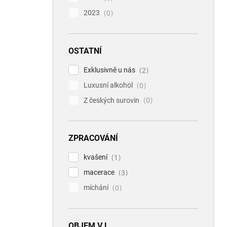
2023
0
OSTATNÍ
Exklusivně u nás
2
Luxusní alkohol
0
Z českých surovin
0
ZPRACOVÁNÍ
kvašení
1
macerace
3
míchání
0
OBJEM V L