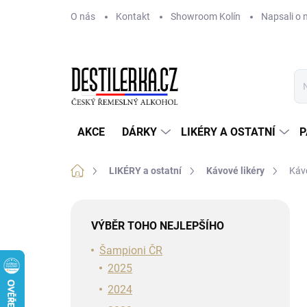
Přejít
O nás
Kontakt
Showroom Kolín
Napsali o 
na
obsah
AKCE
DÁRKY
LIKÉRY A OSTATNÍ
P
Domů
LIKÉRY a ostatní
Kávové likéry
Kávo
P
o
VÝBĚR TOHO NEJLEPŠÍHO
s
t
Šampioni ČR
r
2025
a
2024
n