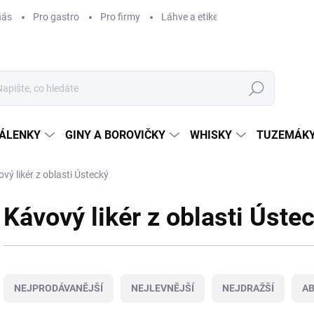
nás
Pro gastro
Pro firmy
Láhve a etikety na míru
Věrnos
Hledat
ÁLENKY
GINY A BOROVIČKY
WHISKY
TUZEMÁKY
vý likér z oblasti Ústecký
Kávový likér z oblasti Úste
Ř
a
NEJPRODÁVANĚJŠÍ
NEJLEVNĚJŠÍ
NEJDRAŽŠÍ
A
z
e