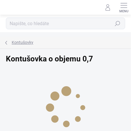
Přejít
na
obsah
Hledat
Kontušovky
Kontušovka o objemu 0,7