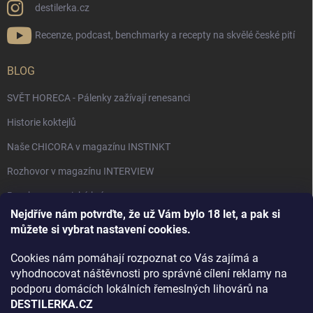
destilerka.cz
Recenze, podcast, benchmarky a recepty na skvělé české pití
BLOG
SVĚT HORECA - Pálenky zažívají renesanci
Historie koktejlů
Naše CHICORA v magazínu INSTINKT
Rozhovor v magazínu INTERVIEW
Bourbon, americká krása.
Nejdříve nám potvrďte, že už Vám bylo 18 let, a pak si
Napsali v TÝDNU o naší práci
můžete si vybrat nastavení cookies.
Když ovoce dostane druhý život
Cookies nám pomáhají rozpoznat co Vás zajímá a
Rozhovor s DESTILERKA.CZ v magazínu DRINKING-CAT
vyhodnocovat náštěvnosti pro správné cílení reklamy na
podporu domácích lokálních řemeslných lihovárů na
Jak vybrat dárek na Vánoce
DESTILERKA.CZ