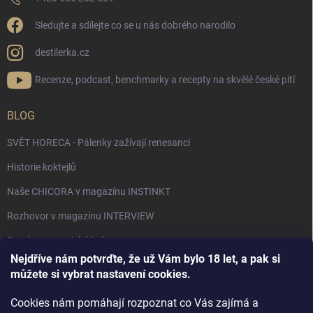
Sledujte a sdílejte co se u nás dobrého narodilo
destilerka.cz
Recenze, podcast, benchmarky a recepty na skvělé české pití
BLOG
SVĚT HORECA - Pálenky zažívají renesanci
Historie koktejlů
Naše CHICORA v magazínu INSTINKT
Rozhovor v magazínu INTERVIEW
Bourbon, americká krása.
Nejdříve nám potvrďte, že už Vám bylo 18 let, a pak si
Napsali v TÝDNU o naší práci
můžete si vybrat nastavení cookies.
Když ovoce dostane druhý život
Cookies nám pomáhají rozpoznat co Vás zajímá a