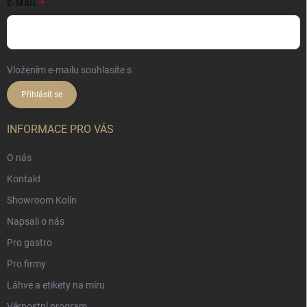
E-MAIL
Vložením e-mailu souhlasíte s
podmínkami ochrany osobních údajů
Přihlásit se
INFORMACE PRO VÁS
O nás
Kontakt
Showroom Kolín
Napsali o nás
Pro gastro
Pro firmy
Láhve a etikety na míru
Věrnostní program