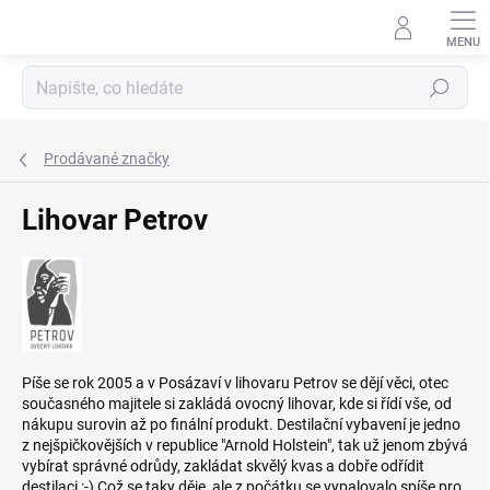
Přejít
na
obsah
Hledat
Prodávané značky
Lihovar Petrov
Píše se rok 2005 a v Posázaví v lihovaru Petrov se dějí věci, otec
současného majitele si zakládá ovocný lihovar, kde si řídí vše, od
nákupu surovin až po finální produkt. Destilační vybavení je jedno
z nejšpičkovějších v republice "Arnold Holstein", tak už jenom zbývá
vybírat správné odrůdy, zakládat skvělý kvas a dobře odřídit
destilaci :-) Což se taky děje, ale z počátku se vypalovalo spíše pro