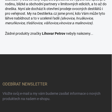
rodinu, blízké a obchodní partnery v limitovných edicích, a to až do
dneška. Nyní ale dochází k otevření prodeje ovocných destilátů i
pro veřejnost. My na Destilerka.cz jsme první, kdo Vám může tyto
láhve nabídnout a to v ucelené řadě
(slivovice, hruškovice,
meruňkovice, třešňovice, višňovice,vínovice a malinovice)
.
Žádné produkty značky
Lihovar Petrov
nebyly nalezeny...
Z
á
p
a
t
í
ODEBÍRAT NEWSLETTER
Vložte svůj e-mail a my vám budeme zasílat informace o nových
produktech na našem e-shopu.