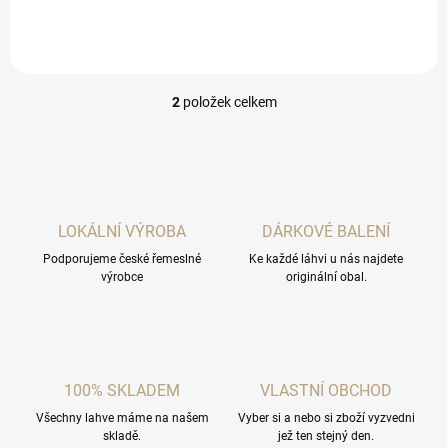
vlastnost žitné whisky Jim
Beam je její plnost doplněná o
kořenitost s...
2
položek celkem
O
v
l
á
d
a
c
LOKÁLNÍ VÝROBA
DÁRKOVÉ BALENÍ
í
Podporujeme české řemeslné
p
Ke každé láhvi u nás najdete
výrobce
originální obal.
r
v
k
y
v
ý
100% SKLADEM
VLASTNÍ OBCHOD
p
i
Všechny lahve máme na našem
Vyber si a nebo si zboží vyzvedni
s
skladě.
jež ten stejný den.