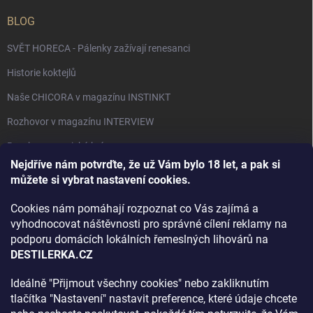
BLOG
SVĚT HORECA - Pálenky zažívají renesanci
Historie koktejlů
Naše CHICORA v magazínu INSTINKT
Rozhovor v magazínu INTERVIEW
Bourbon, americká krása.
Nejdříve nám potvrďte, že už Vám bylo 18 let, a pak si
Napsali v TÝDNU o naší práci
můžete si vybrat nastavení cookies.
Když ovoce dostane druhý život
Cookies nám pomáhají rozpoznat co Vás zajímá a
Rozhovor s DESTILERKA.CZ v magazínu DRINKING-CAT
vyhodnocovat náštěvnosti pro správné cílení reklamy na
podporu domácích lokálních řemeslných lihovárů na
Jak vybrat dárek na Vánoce
DESTILERKA.CZ
Rozhovor Destilerka.cz v magazínu Macchiato
Ideálně "Přijmout všechny cookies" nebo zakliknutím
tlačítka "Nastavení" nastavit preference, které údaje chcete
Archiv