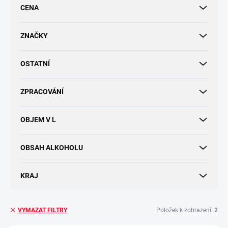
r
CENA
o
d
u
ZNAČKY
k
t
OSTATNÍ
ů
ZPRACOVÁNÍ
OBJEM V L
OBSAH ALKOHOLU
KRAJ
Položek k zobrazení:
2
VYMAZAT FILTRY