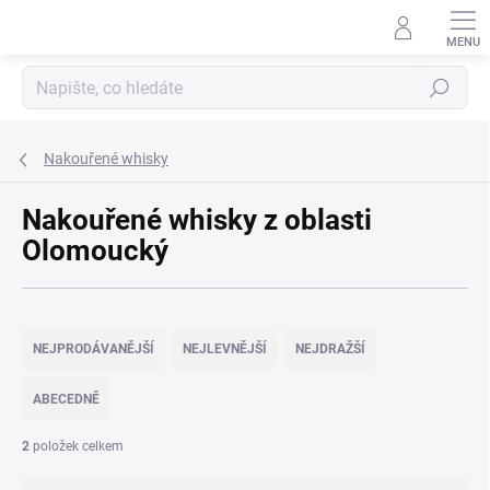
Přejít
na
obsah
Hledat
Nakouřené whisky
Nakouřené whisky z oblasti
Olomoucký
Ř
a
NEJPRODÁVANĚJŠÍ
NEJLEVNĚJŠÍ
NEJDRAŽŠÍ
z
e
ABECEDNĚ
n
í
2
položek celkem
p