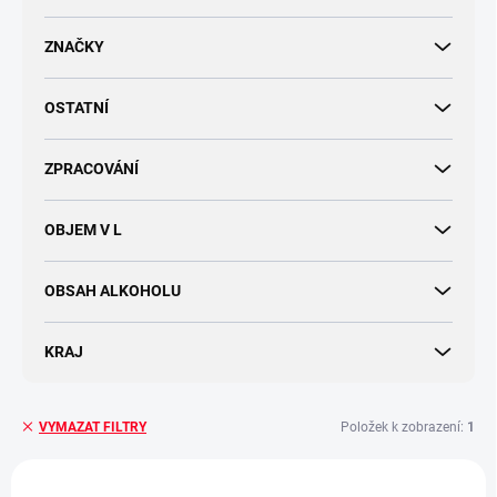
d
u
ZNAČKY
k
t
OSTATNÍ
ů
ZPRACOVÁNÍ
OBJEM V L
OBSAH ALKOHOLU
KRAJ
Položek k zobrazení:
1
VYMAZAT FILTRY
V
ý