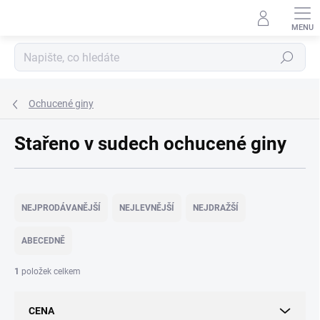
Přejít
na
obsah
Hledat
Ochucené giny
Stařeno v sudech ochucené giny
Ř
a
NEJPRODÁVANĚJŠÍ
NEJLEVNĚJŠÍ
NEJDRAŽŠÍ
z
e
ABECEDNĚ
n
í
1
položek celkem
p
r
CENA
o