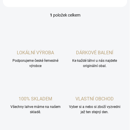
1
položek celkem
O
v
l
á
d
a
c
LOKÁLNÍ VÝROBA
DÁRKOVÉ BALENÍ
í
Podporujeme české řemeslné
p
Ke každé láhvi u nás najdete
výrobce
originální obal.
r
v
k
y
v
ý
100% SKLADEM
VLASTNÍ OBCHOD
p
i
Všechny lahve máme na našem
Vyber si a nebo si zboží vyzvedni
s
skladě.
jež ten stejný den.
u