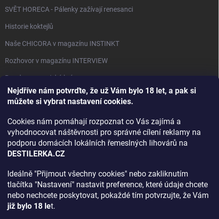
SVĚT HORECA - Pálenky zažívají renesanci
Historie koktejlů
Naše CHICORA v magazínu INSTINKT
Rozhovor v magazínu INTERVIEW
Bourbon, americká krása.
Nejdříve nám potvrďte, že už Vám bylo 18 let, a pak si
Napsali v TÝDNU o naší práci
můžete si vybrat nastavení cookies.
Když ovoce dostane druhý život
Cookies nám pomáhají rozpoznat co Vás zajímá a
Rozhovor s DESTILERKA.CZ v magazínu DRINKING-CAT
vyhodnocovat náštěvnosti pro správné cílení reklamy na
podporu domácích lokálních řemeslných lihovárů na
Jak vybrat dárek na Vánoce
DESTILERKA.CZ
Rozhovor Destilerka.cz v magazínu Macchiato
Ideálně "Přijmout všechny cookies" nebo zakliknutím
tlačítka "Nastavení" nastavit preference, které údaje chcete
Archiv
nebo nechcete poskytovat, pokaždé tím potvrzujte, že Vám
již bylo 18 le
t.