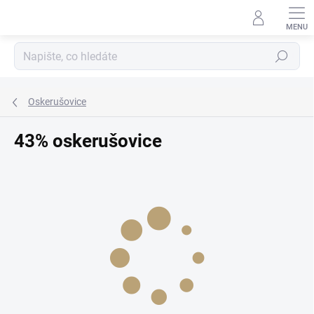
Přejít
na
obsah
Hledat
Oskerušovice
43% oskerušovice