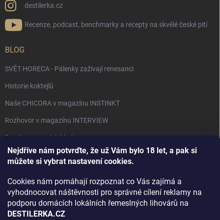
destilerka.cz
Recenze, podcast, benchmarky a recepty na skvělé české pití
BLOG
SVĚT HORECA - Pálenky zažívají renesanci
Historie koktejlů
Naše CHICORA v magazínu INSTINKT
Rozhovor v magazínu INTERVIEW
Bourbon, americká krása.
Nejdříve nám potvrďte, že už Vám bylo 18 let, a pak si
Napsali v TÝDNU o naší práci
můžete si vybrat nastavení cookies.
Když ovoce dostane druhý život
Cookies nám pomáhají rozpoznat co Vás zajímá a
Rozhovor s DESTILERKA.CZ v magazínu DRINKING-CAT
vyhodnocovat náštěvnosti pro správné cílení reklamy na
podporu domácích lokálních řemeslných lihovárů na
Jak vybrat dárek na Vánoce
DESTILERKA.CZ