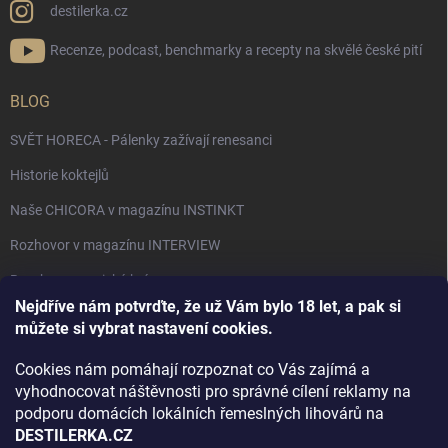
destilerka.cz
Recenze, podcast, benchmarky a recepty na skvělé české pití
BLOG
SVĚT HORECA - Pálenky zažívají renesanci
Historie koktejlů
Naše CHICORA v magazínu INSTINKT
Rozhovor v magazínu INTERVIEW
Bourbon, americká krása.
Nejdříve nám potvrďte, že už Vám bylo 18 let, a pak si
Napsali v TÝDNU o naší práci
můžete si vybrat nastavení cookies.
Když ovoce dostane druhý život
Cookies nám pomáhají rozpoznat co Vás zajímá a
Rozhovor s DESTILERKA.CZ v magazínu DRINKING-CAT
vyhodnocovat náštěvnosti pro správné cílení reklamy na
podporu domácích lokálních řemeslných lihovárů na
Jak vybrat dárek na Vánoce
DESTILERKA.CZ