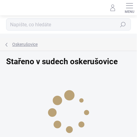
Přejít
na
obsah
Hledat
Oskerušovice
Stařeno v sudech oskerušovice