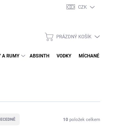
CZK
tní program
Jak nakupovat
Doprava
Jak balíme zásilky
PRÁZDNÝ KOŠÍK
NÁKUPNÍ
KOŠÍK
 A RUMY
ABSINTH
VODKY
MÍCHANÉ DRINKY
O
10
položek celkem
BECEDNĚ