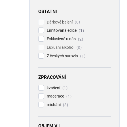
OSTATNÍ
Dárkové balení
0
Limitovaná edice
1
Exklusivně u nás
2
Luxusní alkohol
0
Z českých surovin
1
ZPRACOVÁNÍ
kvašení
1
macerace
1
míchání
8
OBJEM V L