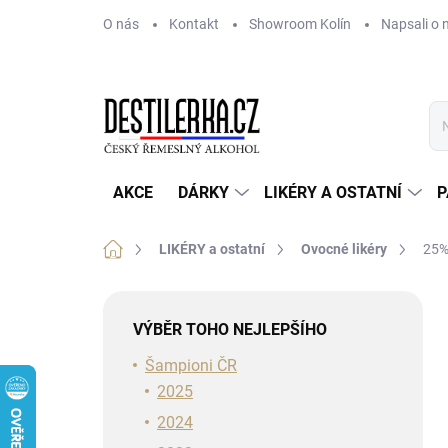
Přejít
O nás
Kontakt
Showroom Kolín
Napsali o 
na
obsah
AKCE
DÁRKY
LIKÉRY A OSTATNÍ
P
Domů
LIKÉRY a ostatní
Ovocné likéry
25%
P
o
VÝBĚR TOHO NEJLEPŠÍHO
s
t
Šampioni ČR
r
2025
a
2024
n