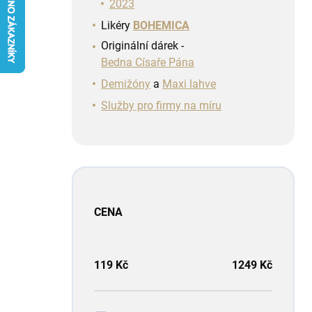
n
2023
í
Likéry
BOHEMICA
p
Originální dárek -
a
Bedna Císaře Pána
n
e
Demižóny
a
Maxi lahve
l
Služby pro firmy na míru
CENA
119
Kč
1249
Kč