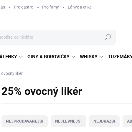
nás
Pro gastro
Pro firmy
Láhve a etikety na míru
Věrnos
Hledat
ÁLENKY
GINY A BOROVIČKY
WHISKY
TUZEMÁKY
 ovocný likér
25% ovocný likér
Ř
a
NEJPRODÁVANĚJŠÍ
NEJLEVNĚJŠÍ
NEJDRAŽŠÍ
A
z
e