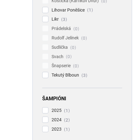
Koštická (Karfíkův Dvůr)
0
Lihovar Poněšice
1
Likr
3
Prádelská
0
Rudolf Jelínek
0
Sudlička
0
Svach
0
Šnapserie
0
Tekutý Blboun
3
ŠAMPIÓNI
2025
1
2024
2
2023
1