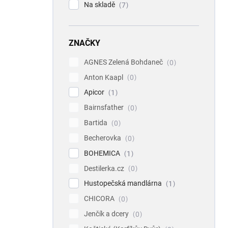
Na skladě
7
ZNAČKY
AGNES Zelená Bohdaneč
0
Anton Kaapl
0
Apicor
1
Bairnsfather
0
Bartida
0
Becherovka
0
BOHEMICA
1
Destilerka.cz
0
Hustopečská mandlárna
1
CHICORA
0
Jenčík a dcery
0