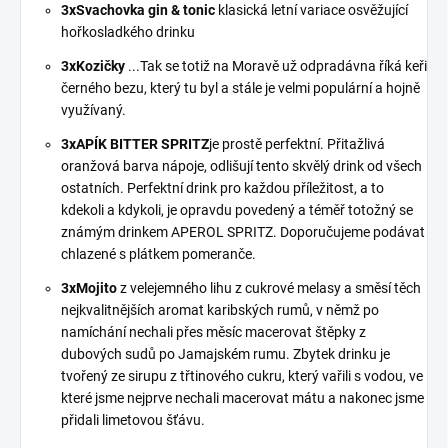
3xSvachovka gin & tonic
klasická letní variace osvěžující
hořkosladkého drinku
3xKozičky
...Tak se totiž na Moravě už odpradávna říká keři
černého bezu, který tu byl a stále je velmi populární a hojně
využívaný.
3xAPÍK BITTER SPRITZ
je prostě perfektní. Přitažlivá
oranžová barva nápoje, odlišují tento skvělý drink od všech
ostatních. Perfektní drink pro každou příležitost, a to
kdekoli a kdykoli, je opravdu povedený a téměř totožný se
známým drinkem APEROL SPRITZ. Doporučujeme podávat
chlazené s plátkem pomeranče.
3xMojito
z velejemného lihu z cukrové melasy a směsí těch
nejkvalitnějších aromat karibských rumů, v němž po
namíchání nechali přes měsíc macerovat štěpky z
dubových sudů po Jamajském rumu. Zbytek drinku je
tvořený ze sirupu z třtinového cukru, který vařili s vodou, ve
které jsme nejprve nechali macerovat mátu a nakonec jsme
přidali limetovou šťávu.