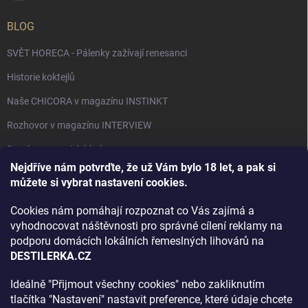
BLOG
SVĚT HORECA - Pálenky zažívají renesanci
Historie koktejlů
Naše CHICORA v magazínu INSTINKT
Rozhovor v magazínu INTERVIEW
Bourbon, americká krása.
Nejdříve nám potvrďte, že už Vám bylo 18 let, a pak si
Napsali v TÝDNU o naší práci
můžete si vybrat nastavení cookies.
Když ovoce dostane druhý život
Cookies nám pomáhají rozpoznat co Vás zajímá a
Rozhovor s DESTILERKA.CZ v magazínu DRINKING-CAT
vyhodnocovat náštěvnosti pro správné cílení reklamy na
podporu domácích lokálních řemeslných lihovárů na
Jak vybrat dárek na Vánoce
DESTILERKA.CZ
Rozhovor Destilerka.cz v magazínu Macchiato
Ideálně "Přijmout všechny cookies" nebo zakliknutím
tlačítka "Nastavení" nastavit preference, které údaje chcete
Archiv