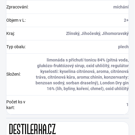
Zpracování
:
míchání
Objem v L
:
2+
Kraj
:
Zlínský, Jihočeský, Jihomoravský
Typ obalu
:
plech
limonáda s příchutí tonicu 84% (pitná voda,
glukózo-fruktózový sirup, oxid uhličitý, regulátor
kyselosti: kyselina citrónová, aroma, citrónová
Složení
:
tráva, citrónová kůra, aroma:chinin, konzervanty:
benzoan sodný, sorban draselný), London Dry gin
16% (líh, byliny, koření, chmel), oxid uhličitý
Počet ks v
1
kart
: