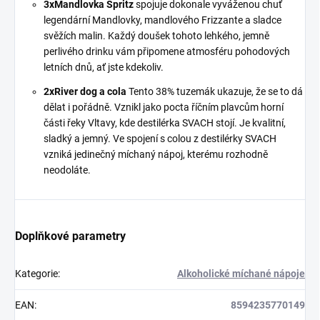
3xMandlovka Spritz
spojuje dokonale vyváženou chuť
legendární Mandlovky, mandlového Frizzante a sladce
svěžích malin. Každý doušek tohoto lehkého, jemně
perlivého drinku vám připomene atmosféru pohodových
letních dnů, ať jste kdekoliv.
2xRiver dog a cola
Tento 38% tuzemák ukazuje, že se to dá
dělat i pořádně. Vznikl jako pocta říčním plavcům horní
části řeky Vltavy, kde destilérka SVACH stojí. Je kvalitní,
sladký a jemný. Ve spojení s colou z destilérky SVACH
vzniká jedinečný míchaný nápoj, kterému rozhodně
neodoláte.
Doplňkové parametry
Kategorie
:
Alkoholické míchané nápoje
EAN
:
8594235770149