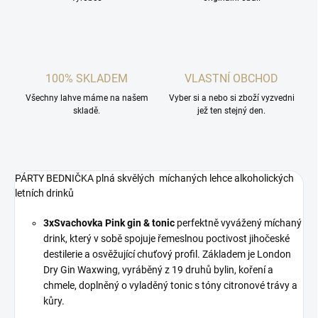
100% SKLADEM
VLASTNÍ OBCHOD
Všechny lahve máme na našem
Vyber si a nebo si zboží vyzvedni
skladě.
jež ten stejný den.
PÁRTY BEDNIČKA plná skvělých míchaných lehce alkoholických
letních drinků
3xSvachovka Pink gin & tonic
perfektně vyvážený míchaný
drink
, který v sobě spojuje řemeslnou poctivost jihočeské
destilerie a osvěžující chuťový profil. Základem je London
Dry Gin Waxwing, vyráběný z 19 druhů bylin, koření a
chmele, doplněný o vyladěný tonic s tóny citronové trávy a
kůry.