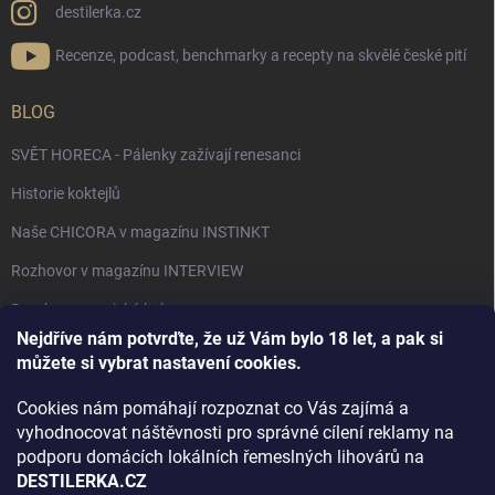
destilerka.cz
Recenze, podcast, benchmarky a recepty na skvělé české pití
BLOG
SVĚT HORECA - Pálenky zažívají renesanci
Historie koktejlů
Naše CHICORA v magazínu INSTINKT
Rozhovor v magazínu INTERVIEW
Bourbon, americká krása.
Nejdříve nám potvrďte, že už Vám bylo 18 let, a pak si
Napsali v TÝDNU o naší práci
můžete si vybrat nastavení cookies.
Když ovoce dostane druhý život
Cookies nám pomáhají rozpoznat co Vás zajímá a
Rozhovor s DESTILERKA.CZ v magazínu DRINKING-CAT
vyhodnocovat náštěvnosti pro správné cílení reklamy na
podporu domácích lokálních řemeslných lihovárů na
Jak vybrat dárek na Vánoce
DESTILERKA.CZ