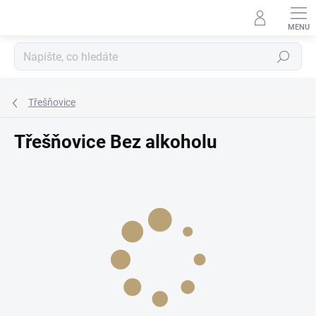
Přejít
na
obsah
Hledat
Třešňovice
Třešňovice Bez alkoholu