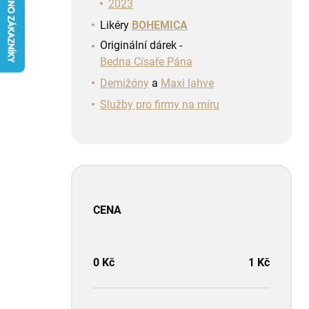
n
2023
í
Likéry
BOHEMICA
p
Originální dárek -
a
Bedna Císaře Pána
n
e
Demižóny
a
Maxi lahve
l
Služby pro firmy na míru
CENA
0
Kč
1
Kč