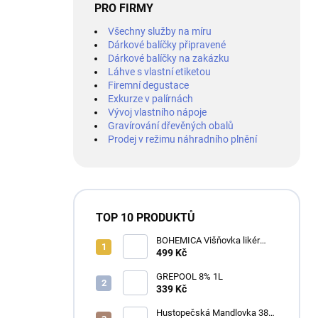
PRO FIRMY
Všechny služby na míru
Dárkové balíčky připravené
Dárkové balíčky na zakázku
Láhve s vlastní etiketou
Firemní degustace
Exkurze v palírnách
Vývoj vlastního nápoje
Gravírování dřevěných obalů
Prodej v režimu náhradního plnění
TOP 10 PRODUKTŮ
BOHEMICA Višňovka likér
25% 0,7L
499 Kč
GREPOOL 8% 1L
339 Kč
Hustopečská Mandlovka 38%