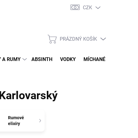
CZK
tní program
Jak nakupovat
Doprava
Jak balíme zásilky
PRÁZDNÝ KOŠÍK
NÁKUPNÍ
KOŠÍK
 A RUMY
ABSINTH
VODKY
MÍCHANÉ DRINKY
O
Karlovarský
Rumové
elixíry