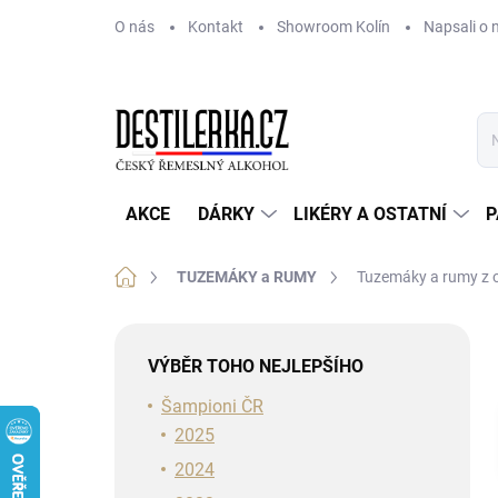
Přejít
O nás
Kontakt
Showroom Kolín
Napsali o 
na
obsah
AKCE
DÁRKY
LIKÉRY A OSTATNÍ
P
Domů
TUZEMÁKY a RUMY
Tuzemáky a rumy z o
P
o
VÝBĚR TOHO NEJLEPŠÍHO
s
t
Šampioni ČR
r
2025
a
2024
n