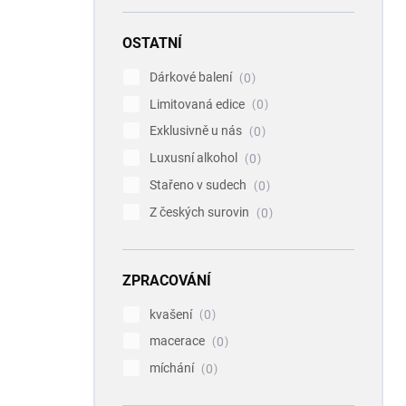
OSTATNÍ
Dárkové balení
0
Limitovaná edice
0
Exklusivně u nás
0
Luxusní alkohol
0
Stařeno v sudech
0
Z českých surovin
0
ZPRACOVÁNÍ
kvašení
0
macerace
0
míchání
0