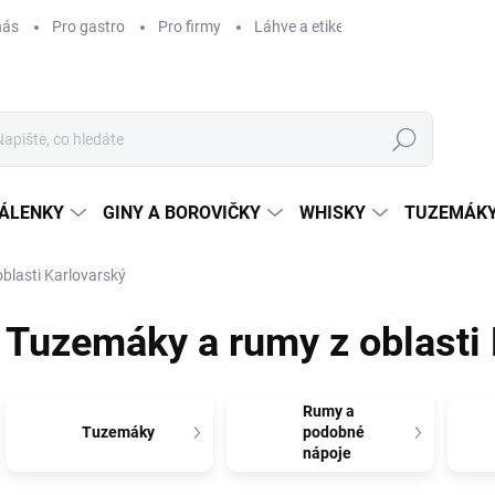
nás
Pro gastro
Pro firmy
Láhve a etikety na míru
Věrnos
Hledat
ÁLENKY
GINY A BOROVIČKY
WHISKY
TUZEMÁKY
blasti Karlovarský
Tuzemáky a rumy z oblasti 
Rumy a
Tuzemáky
podobné
nápoje