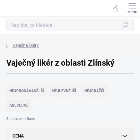
Přejít
na
obsah
Hledat
Vaječné likéry
Vaječný likér z oblasti Zlínský
Ř
a
NEJPRODÁVANĚJŠÍ
NEJLEVNĚJŠÍ
NEJDRAŽŠÍ
z
e
ABECEDNĚ
n
í
2
položek celkem
p
r
CENA
o