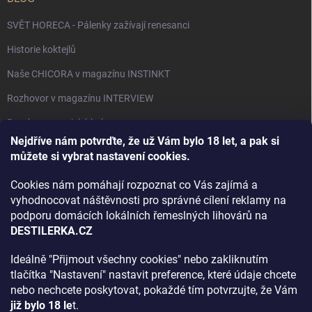
SVĚT HORECA - Pálenky zažívají renesanci
Historie koktejlů
Naše CHICORA v magazínu INSTINKT
Rozhovor v magazínu INTERVIEW
Bourbon, americká krása.
Nejdříve nám potvrďte, že už Vám bylo 18 let, a pak si
Napsali v TÝDNU o naší práci
můžete si vybrat nastavení cookies.
Když ovoce dostane druhý život
Cookies nám pomáhají rozpoznat co Vás zajímá a
Rozhovor s DESTILERKA.CZ v magazínu DRINKING-CAT
vyhodnocovat náštěvnosti pro správné cílení reklamy na
podporu domácích lokálních řemeslných lihovárů na
Jak vybrat dárek na Vánoce
DESTILERKA.CZ
Rozhovor Destilerka.cz v magazínu Macchiato
Ideálně "Přijmout všechny cookies" nebo zakliknutím
tlačítka "Nastavení" nastavit preference, které údaje chcete
Archiv
nebo nechcete poskytovat, pokaždé tím potvrzujte, že Vám
již bylo 18 le
t.