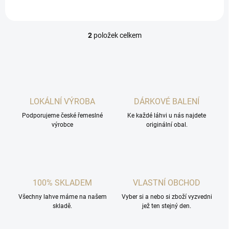
2
položek celkem
O
v
l
á
d
a
c
LOKÁLNÍ VÝROBA
DÁRKOVÉ BALENÍ
í
Podporujeme české řemeslné
p
Ke každé láhvi u nás najdete
výrobce
originální obal.
r
v
k
y
v
ý
100% SKLADEM
VLASTNÍ OBCHOD
p
i
Všechny lahve máme na našem
Vyber si a nebo si zboží vyzvedni
s
skladě.
jež ten stejný den.
u