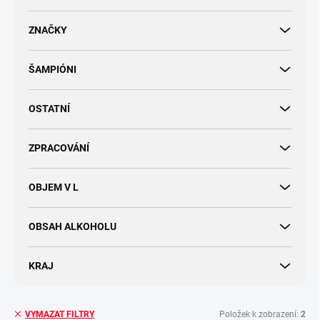
d
u
ZNAČKY
k
t
ŠAMPIÓNI
ů
OSTATNÍ
ZPRACOVÁNÍ
OBJEM V L
OBSAH ALKOHOLU
KRAJ
Položek k zobrazení:
2
VYMAZAT FILTRY