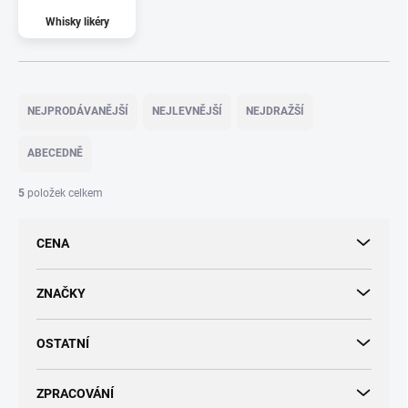
Whisky likéry
Ř
a
NEJPRODÁVANĚJŠÍ
NEJLEVNĚJŠÍ
NEJDRAŽŠÍ
z
e
ABECEDNĚ
n
í
5
položek celkem
p
r
CENA
o
d
u
ZNAČKY
k
t
OSTATNÍ
ů
ZPRACOVÁNÍ