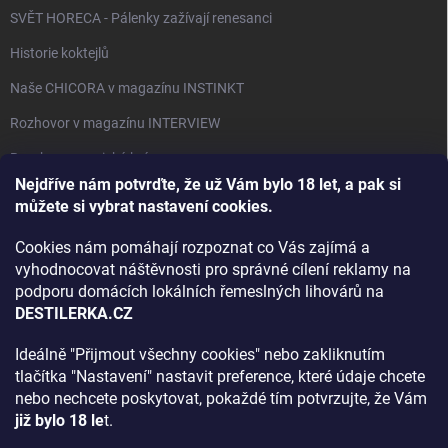
SVĚT HORECA - Pálenky zažívají renesanci
Historie koktejlů
Naše CHICORA v magazínu INSTINKT
Rozhovor v magazínu INTERVIEW
Bourbon, americká krása.
Nejdříve nám potvrďte, že už Vám bylo 18 let, a pak si
Napsali v TÝDNU o naší práci
můžete si vybrat nastavení cookies.
Když ovoce dostane druhý život
Cookies nám pomáhají rozpoznat co Vás zajímá a
Rozhovor s DESTILERKA.CZ v magazínu DRINKING-CAT
vyhodnocovat náštěvnosti pro správné cílení reklamy na
podporu domácích lokálních řemeslných lihovárů na
Jak vybrat dárek na Vánoce
DESTILERKA.CZ
Rozhovor Destilerka.cz v magazínu Macchiato
Ideálně "Přijmout všechny cookies" nebo zakliknutím
tlačítka "Nastavení" nastavit preference, které údaje chcete
Archiv
nebo nechcete poskytovat, pokaždé tím potvrzujte, že Vám
již bylo 18 le
t.