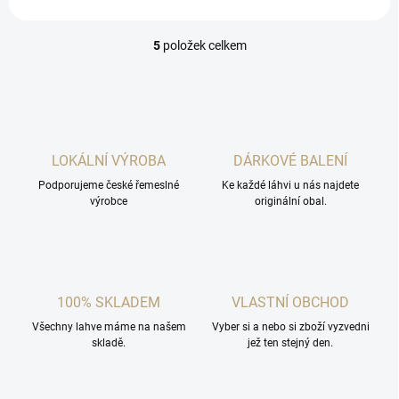
5
položek celkem
O
v
l
á
d
a
c
LOKÁLNÍ VÝROBA
DÁRKOVÉ BALENÍ
í
Podporujeme české řemeslné
p
Ke každé láhvi u nás najdete
výrobce
originální obal.
r
v
k
y
v
ý
100% SKLADEM
VLASTNÍ OBCHOD
p
i
Všechny lahve máme na našem
Vyber si a nebo si zboží vyzvedni
s
skladě.
jež ten stejný den.
u