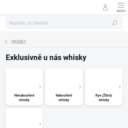
Přejít
na
obsah
Hledat
WHISKY
Exklusivně u nás whisky
Nenakouřené
Nakouřené
Rye (Žitná)
whisky
whisky
whisky