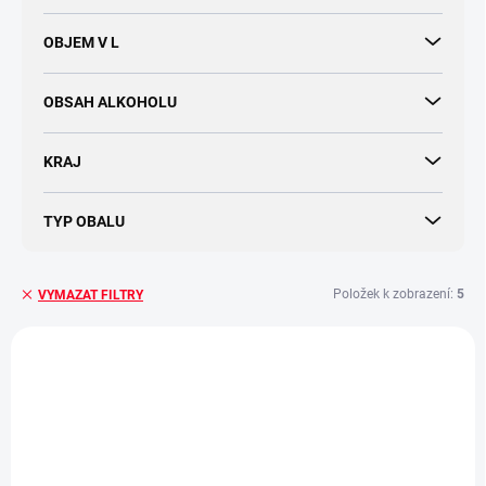
OBJEM V L
OBSAH ALKOHOLU
KRAJ
TYP OBALU
Položek k zobrazení:
5
VYMAZAT FILTRY
V
ý
AKCE
AKCE
p
i
s
p
r