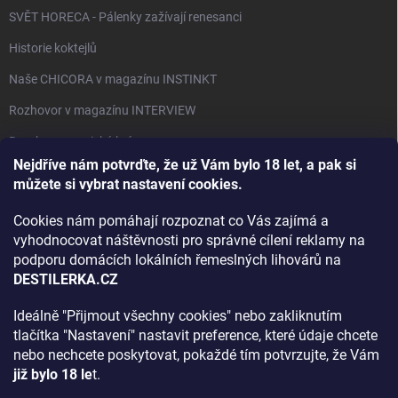
SVĚT HORECA - Pálenky zažívají renesanci
Historie koktejlů
Naše CHICORA v magazínu INSTINKT
Rozhovor v magazínu INTERVIEW
Bourbon, americká krása.
Nejdříve nám potvrďte, že už Vám bylo 18 let, a pak si
Napsali v TÝDNU o naší práci
můžete si vybrat nastavení cookies.
Když ovoce dostane druhý život
Cookies nám pomáhají rozpoznat co Vás zajímá a
Rozhovor s DESTILERKA.CZ v magazínu DRINKING-CAT
vyhodnocovat náštěvnosti pro správné cílení reklamy na
podporu domácích lokálních řemeslných lihovárů na
Jak vybrat dárek na Vánoce
DESTILERKA.CZ
Rozhovor Destilerka.cz v magazínu Macchiato
Ideálně "Přijmout všechny cookies" nebo zakliknutím
tlačítka "Nastavení" nastavit preference, které údaje chcete
Archiv
nebo nechcete poskytovat, pokaždé tím potvrzujte, že Vám
již bylo 18 le
t.