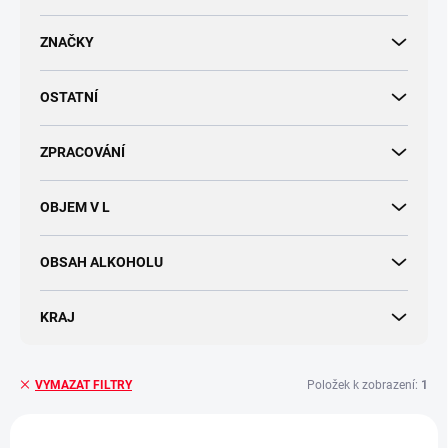
d
u
ZNAČKY
k
t
OSTATNÍ
ů
ZPRACOVÁNÍ
OBJEM V L
OBSAH ALKOHOLU
KRAJ
Položek k zobrazení:
1
VYMAZAT FILTRY
V
ý