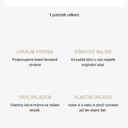
1
položek celkem
O
v
l
á
d
a
c
LOKÁLNÍ VÝROBA
DÁRKOVÉ BALENÍ
í
Podporujeme české řemeslné
p
Ke každé láhvi u nás najdete
výrobce
originální obal.
r
v
k
y
v
ý
100% SKLADEM
VLASTNÍ OBCHOD
p
i
Všechny lahve máme na našem
Vyber si a nebo si zboží vyzvedni
s
skladě.
jež ten stejný den.
u