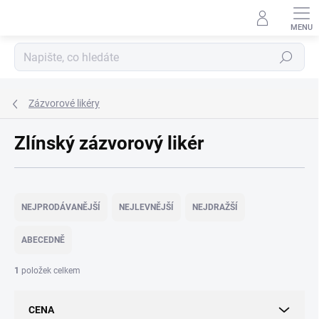
Přejít
na
obsah
Hledat
Zázvorové likéry
Zlínský zázvorový likér
Ř
a
NEJPRODÁVANĚJŠÍ
NEJLEVNĚJŠÍ
NEJDRAŽŠÍ
z
e
ABECEDNĚ
n
í
1
položek celkem
p
r
CENA
o