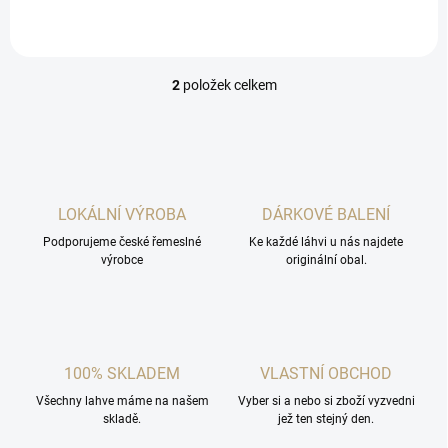
českého máku, moravského
českého máku, moravského
sladkoplodého jeřábu a...
sladkoplodého jeřábu a...
2
položek celkem
O
v
l
á
d
a
c
LOKÁLNÍ VÝROBA
DÁRKOVÉ BALENÍ
í
Podporujeme české řemeslné
p
Ke každé láhvi u nás najdete
výrobce
originální obal.
r
v
k
y
v
ý
100% SKLADEM
VLASTNÍ OBCHOD
p
i
Všechny lahve máme na našem
Vyber si a nebo si zboží vyzvedni
s
skladě.
jež ten stejný den.
u