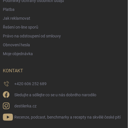
Podmínky ochrany osobních údajů
Platba
Jak reklamovat
Řešení on-line sporů
Právo na odstoupení od smlouvy
Obnovení hesla
Moje objednávka
KONTAKT
+420 606 252 689
Sledujte a sdílejte co se u nás dobrého narodilo
destilerka.cz
Recenze, podcast, benchmarky a recepty na skvělé české pití