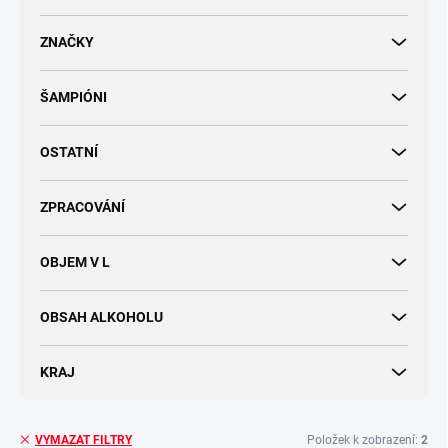
d
u
ZNAČKY
k
t
ŠAMPIÓNI
ů
OSTATNÍ
ZPRACOVÁNÍ
OBJEM V L
OBSAH ALKOHOLU
KRAJ
Položek k zobrazení:
2
VYMAZAT FILTRY