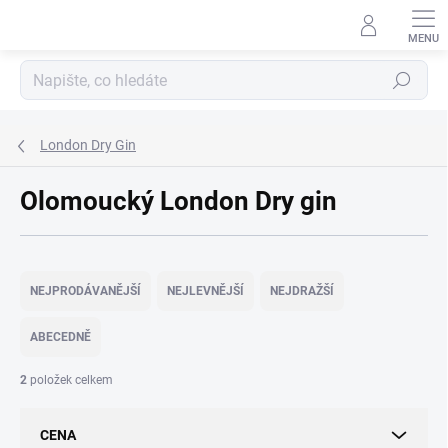
Přejít
na
obsah
Hledat
London Dry Gin
Olomoucký London Dry gin
Ř
a
NEJPRODÁVANĚJŠÍ
NEJLEVNĚJŠÍ
NEJDRAŽŠÍ
z
e
ABECEDNĚ
n
í
2
položek celkem
p
r
CENA
o