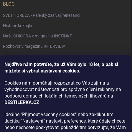
BLOG
SVĚT HORECA - Pálenky zažívají renesanci
Historie koktejlů
Naše CHICORA v magazínu INSTINKT
Rozhovor v magazínu INTERVIEW
Bourbon, americká krása.
Nejdříve nám potvrďte, že už Vám bylo 18 let, a pak si
Napsali v TÝDNU o naší práci
můžete si vybrat nastavení cookies.
Když ovoce dostane druhý život
Cookies nám pomáhají rozpoznat co Vás zajímá a
Rozhovor s DESTILERKA.CZ v magazínu DRINKING-CAT
vyhodnocovat náštěvnosti pro správné cílení reklamy na
podporu domácích lokálních řemeslných lihovárů na
Jak vybrat dárek na Vánoce
DESTILERKA.CZ
Rozhovor Destilerka.cz v magazínu Macchiato
Ideálně "Přijmout všechny cookies" nebo zakliknutím
tlačítka "Nastavení" nastavit preference, které údaje chcete
Archiv
nebo nechcete poskytovat, pokaždé tím potvrzujte, že Vám