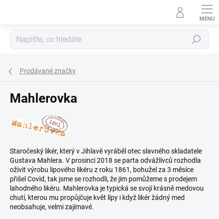
Přejít
na
obsah
Hledat
Prodávané značky
Mahlerovka
Staročeský likér, který v Jihlavě vyráběl otec slavného skladatele
Gustava Mahlera. V prosinci 2018 se parta odvážlivců rozhodla
oživit výrobu lipového likéru z roku 1861, bohužel za 3 měsíce
přišel Covid, tak jsme se rozhodli, že jim pomůžeme s prodejem
lahodného likéru. Mahlerovka je typická se svojí krásně medovou
chutí, kterou mu propůjčuje květ lípy i když likér žádný med
neobsahuje, velmi zajímavé.