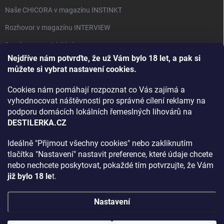
Naše CHICORA v magazínu INSTINKT
Rozhovor v magazínu INTERVIEW
Bourbon, americká krása.
Nejdříve nám potvrďte, že už Vám bylo 18 let, a pak si
Napsali v TÝDNU o naší práci
můžete si vybrat nastavení cookies.
Když ovoce dostane druhý život
Cookies nám pomáhají rozpoznat co Vás zajímá a
Rozhovor s DESTILERKA.CZ v magazínu DRINKING-CAT
vyhodnocovat náštěvnosti pro správné cílení reklamy na
podporu domácích lokálních řemeslných lihovárů na
Jak vybrat dárek na Vánoce
DESTILERKA.CZ
Rozhovor Destilerka.cz v magazínu Macchiato
Ideálně "Přijmout všechny cookies" nebo zakliknutím
tlačítka "Nastavení" nastavit preference, které údaje chcete
Archiv
nebo nechcete poskytovat, pokaždé tím potvrzujte, že Vám
již bylo 18 le
t.
Nastavení
Copyright 2026
DESTILERKA.CZ
. Všechna práva vyhrazena.
Upravit