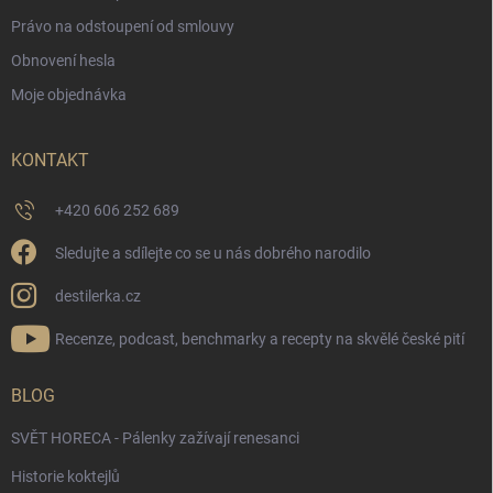
Právo na odstoupení od smlouvy
Obnovení hesla
Moje objednávka
KONTAKT
+420 606 252 689
Sledujte a sdílejte co se u nás dobrého narodilo
destilerka.cz
Recenze, podcast, benchmarky a recepty na skvělé české pití
BLOG
SVĚT HORECA - Pálenky zažívají renesanci
Historie koktejlů