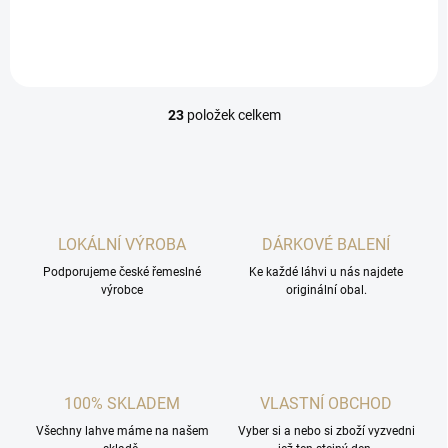
23
položek celkem
O
v
l
á
d
a
c
LOKÁLNÍ VÝROBA
DÁRKOVÉ BALENÍ
í
Podporujeme české řemeslné
p
Ke každé láhvi u nás najdete
výrobce
originální obal.
r
v
k
y
v
ý
100% SKLADEM
VLASTNÍ OBCHOD
p
i
Všechny lahve máme na našem
Vyber si a nebo si zboží vyzvedni
s