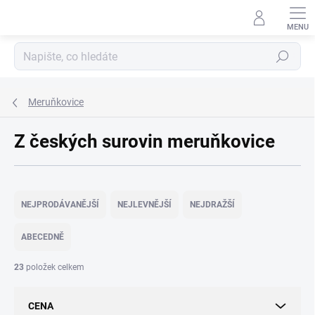
Přejít
na
obsah
Hledat
Meruňkovice
Z českých surovin meruňkovice
Ř
a
NEJPRODÁVANĚJŠÍ
NEJLEVNĚJŠÍ
NEJDRAŽŠÍ
z
e
ABECEDNĚ
n
í
23
položek celkem
p
r
CENA
o