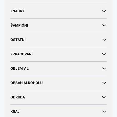
d
u
ZNAČKY
k
t
ŠAMPIÓNI
ů
OSTATNÍ
ZPRACOVÁNÍ
OBJEM V L
OBSAH ALKOHOLU
ODRŮDA
KRAJ