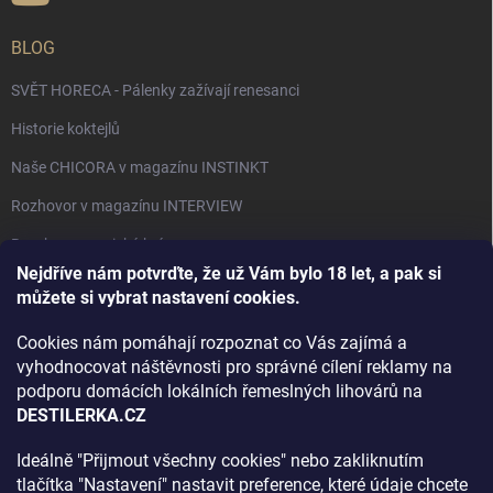
BLOG
SVĚT HORECA - Pálenky zažívají renesanci
Historie koktejlů
Naše CHICORA v magazínu INSTINKT
Rozhovor v magazínu INTERVIEW
Bourbon, americká krása.
Nejdříve nám potvrďte, že už Vám bylo 18 let, a pak si
Napsali v TÝDNU o naší práci
můžete si vybrat nastavení cookies.
Když ovoce dostane druhý život
Cookies nám pomáhají rozpoznat co Vás zajímá a
Rozhovor s DESTILERKA.CZ v magazínu DRINKING-CAT
vyhodnocovat náštěvnosti pro správné cílení reklamy na
podporu domácích lokálních řemeslných lihovárů na
Jak vybrat dárek na Vánoce
DESTILERKA.CZ
Rozhovor Destilerka.cz v magazínu Macchiato
Ideálně "Přijmout všechny cookies" nebo zakliknutím
tlačítka "Nastavení" nastavit preference, které údaje chcete
Archiv