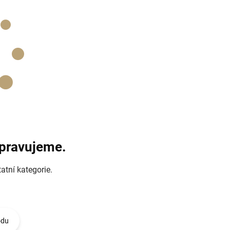
ipravujeme.
atní kategorie.
odu