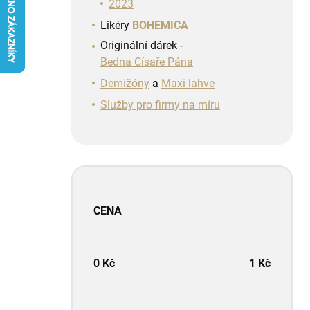
n
2023
í
Likéry
BOHEMICA
p
Originální dárek -
a
Bedna Císaře Pána
n
e
Demižóny
a
Maxi lahve
l
Služby pro firmy na míru
CENA
0
Kč
1
Kč