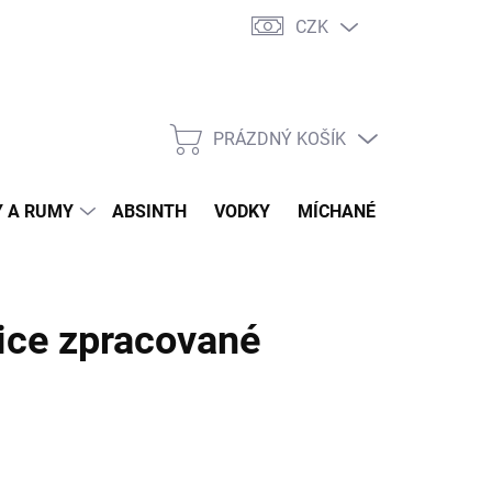
CZK
tní program
Jak nakupovat
Doprava
Jak balíme zásilky
PRÁZDNÝ KOŠÍK
NÁKUPNÍ
KOŠÍK
 A RUMY
ABSINTH
VODKY
MÍCHANÉ DRINKY
O
ice zpracované