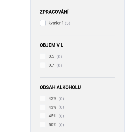
ZPRACOVÁNÍ
kvašení
5
OBJEM V L
0,5
0
0,7
0
OBSAH ALKOHOLU
42%
0
43%
0
45%
0
50%
0