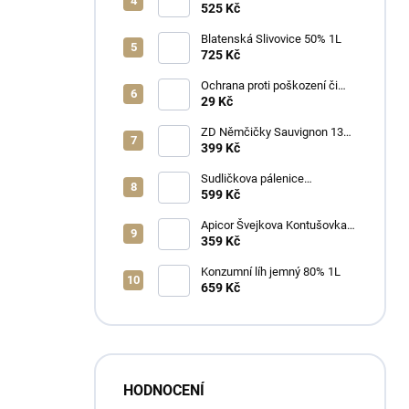
525 Kč
Blatenská Slivovice 50% 1L
725 Kč
Ochrana proti poškození či
ztrátě
29 Kč
ZD Němčičky Sauvignon 13%
2025 Bag in Box 3L - suché
399 Kč
Sudličkova pálenice
Ořechovka 30% 0,7L
599 Kč
Apicor Švejkova Kontušovka
40% 0,5L
359 Kč
Konzumní líh jemný 80% 1L
659 Kč
HODNOCENÍ