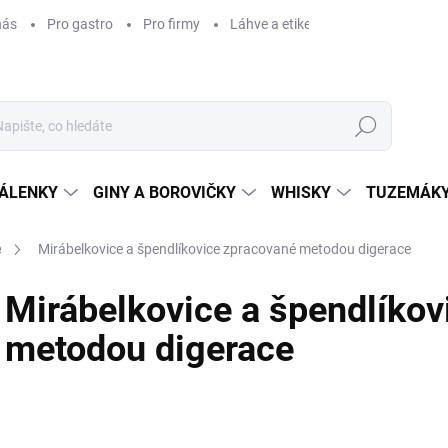
nás
Pro gastro
Pro firmy
Láhve a etikety na míru
Věrnos
Hledat
ÁLENKY
GINY A BOROVIČKY
WHISKY
TUZEMÁKY
e
Mirábelkovice a špendlíkovice zpracované metodou digerace
Mirábelkovice a špendlíkov
metodou digerace