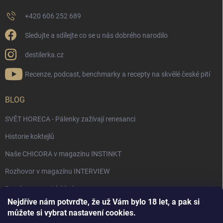
+420 606 252 689
Sledujte a sdílejte co se u nás dobrého narodilo
destilerka.cz
Recenze, podcast, benchmarky a recepty na skvělé české pití
BLOG
SVĚT HORECA - Pálenky zažívají renesanci
Historie koktejlů
Naše CHICORA v magazínu INSTINKT
Rozhovor v magazínu INTERVIEW
Bourbon, americká krása.
Nejdříve nám potvrďte, že už Vám bylo 18 let, a pak si
Napsali v TÝDNU o naší práci
můžete si vybrat nastavení cookies.