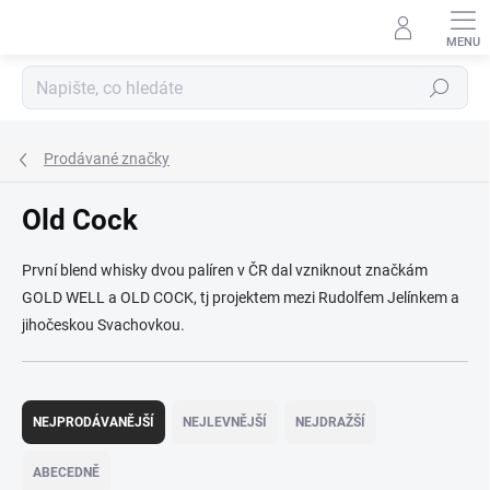
Přejít
na
obsah
Hledat
Prodávané značky
Old Cock
První blend whisky dvou palíren v ČR dal vzniknout značkám
GOLD WELL a OLD COCK, tj projektem mezi Rudolfem Jelínkem a
jihočeskou Svachovkou.
Ř
a
NEJPRODÁVANĚJŠÍ
NEJLEVNĚJŠÍ
NEJDRAŽŠÍ
z
e
ABECEDNĚ