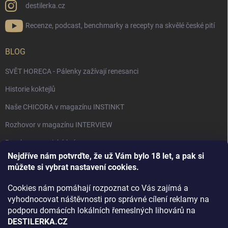
destilerka.cz
Recenze, podcast, benchmarky a recepty na skvělé české pití
BLOG
SVĚT HORECA - Pálenky zažívají renesanci
Historie koktejlů
Naše CHICORA v magazínu INSTINKT
Rozhovor v magazínu INTERVIEW
Bourbon, americká krása.
Nejdříve nám potvrďte, že už Vám bylo 18 let, a pak si
Napsali v TÝDNU o naší práci
můžete si vybrat nastavení cookies.
Když ovoce dostane druhý život
Cookies nám pomáhají rozpoznat co Vás zajímá a
Rozhovor s DESTILERKA.CZ v magazínu DRINKING-CAT
vyhodnocovat náštěvnosti pro správné cílení reklamy na
podporu domácích lokálních řemeslných lihovárů na
Jak vybrat dárek na Vánoce
DESTILERKA.CZ