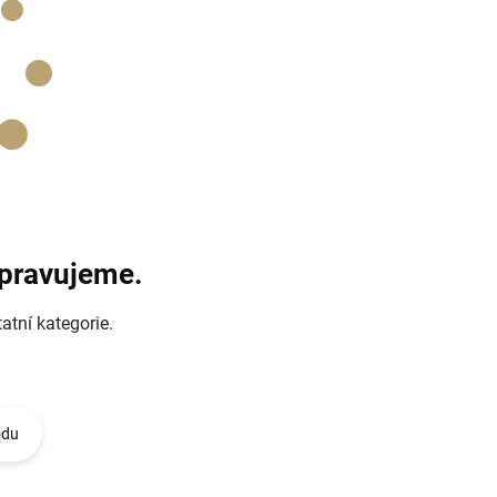
ipravujeme.
atní kategorie.
odu