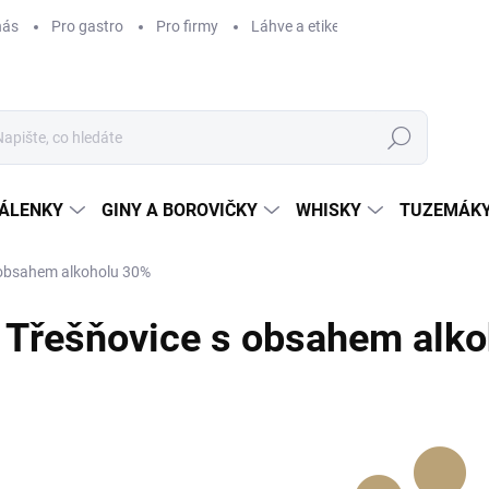
nás
Pro gastro
Pro firmy
Láhve a etikety na míru
Věrnos
Hledat
ÁLENKY
GINY A BOROVIČKY
WHISKY
TUZEMÁKY
 obsahem alkoholu 30%
Třešňovice s obsahem alk