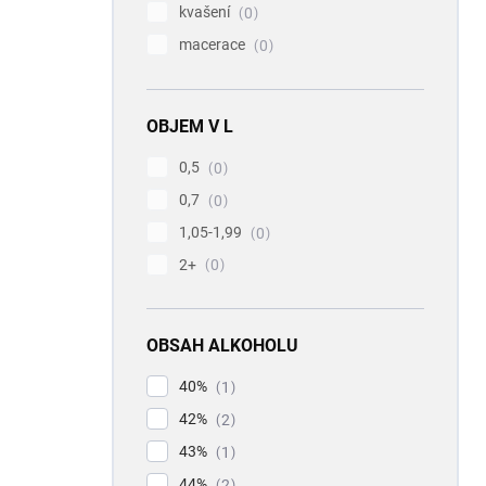
kvašení
0
macerace
0
OBJEM V L
0,5
0
0,7
0
1,05-1,99
0
2+
0
OBSAH ALKOHOLU
40%
1
42%
2
43%
1
44%
2