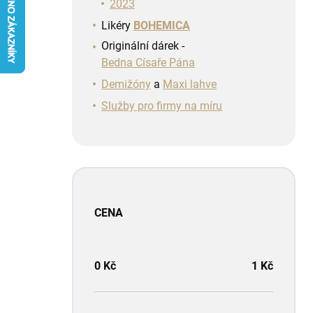
n
2023
í
Likéry
BOHEMICA
p
Originální dárek -
a
Bedna Císaře Pána
n
e
Demižóny
a
Maxi lahve
l
Služby pro firmy na míru
CENA
0
Kč
1
Kč