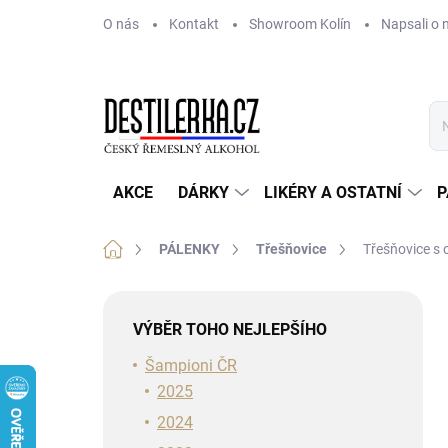
Přejít
O nás
Kontakt
Showroom Kolín
Napsali o 
na
obsah
AKCE
DÁRKY
LIKÉRY A OSTATNÍ
P
Domů
PÁLENKY
Třešňovice
Třešňovice s
P
o
VÝBĚR TOHO NEJLEPŠÍHO
s
t
Šampioni ČR
r
2025
a
2024
n