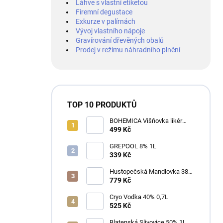
Láhve s vlastní etiketou
Firemní degustace
Exkurze v palírnách
Vývoj vlastního nápoje
Gravírování dřevěných obalů
Prodej v režimu náhradního plnění
TOP 10 PRODUKTŮ
BOHEMICA Višňovka likér
25% 0,7L
499 Kč
GREPOOL 8% 1L
339 Kč
Hustopečská Mandlovka 38%
1L
779 Kč
Cryo Vodka 40% 0,7L
525 Kč
Blatenská Slivovice 50% 1L