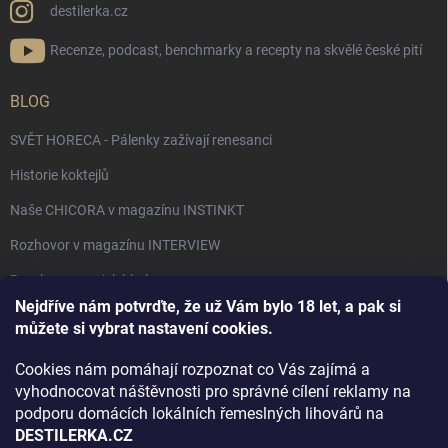
destilerka.cz
Recenze, podcast, benchmarky a recepty na skvělé české pití
BLOG
SVĚT HORECA - Pálenky zažívají renesanci
Historie koktejlů
Naše CHICORA v magazínu INSTINKT
Rozhovor v magazínu INTERVIEW
Bourbon, americká krása.
Nejdříve nám potvrďte, že už Vám bylo 18 let, a pak si
Napsali v TÝDNU o naší práci
můžete si vybrat nastavení cookies.
Když ovoce dostane druhý život
Cookies nám pomáhají rozpoznat co Vás zajímá a
Rozhovor s DESTILERKA.CZ v magazínu DRINKING-CAT
vyhodnocovat náštěvnosti pro správné cílení reklamy na
podporu domácích lokálních řemeslných lihovárů na
Jak vybrat dárek na Vánoce
DESTILERKA.CZ