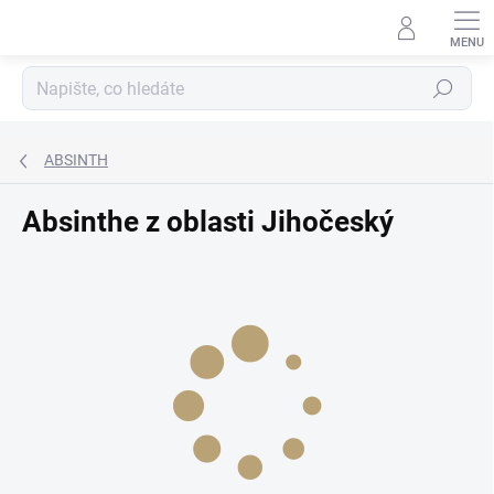
Přejít
na
obsah
Hledat
ABSINTH
Absinthe z oblasti Jihočeský