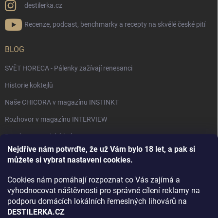
destilerka.cz
Recenze, podcast, benchmarky a recepty na skvělé české pití
BLOG
SVĚT HORECA - Pálenky zažívají renesanci
Historie koktejlů
Naše CHICORA v magazínu INSTINKT
Rozhovor v magazínu INTERVIEW
Bourbon, americká krása.
Nejdříve nám potvrďte, že už Vám bylo 18 let, a pak si
Napsali v TÝDNU o naší práci
můžete si vybrat nastavení cookies.
Když ovoce dostane druhý život
Cookies nám pomáhají rozpoznat co Vás zajímá a
Rozhovor s DESTILERKA.CZ v magazínu DRINKING-CAT
vyhodnocovat náštěvnosti pro správné cílení reklamy na
podporu domácích lokálních řemeslných lihovárů na
Jak vybrat dárek na Vánoce
DESTILERKA.CZ