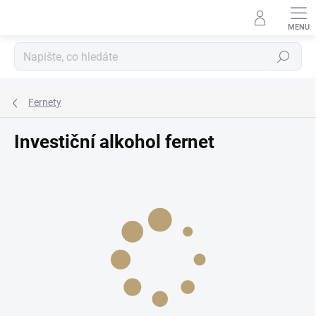
Přejít
na
obsah
Hledat
Fernety
Investiční alkohol fernet