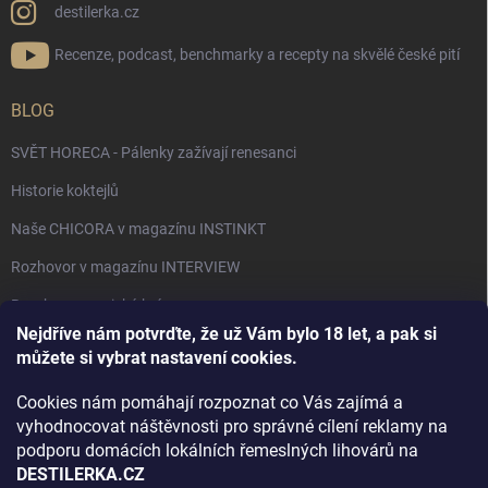
destilerka.cz
Recenze, podcast, benchmarky a recepty na skvělé české pití
BLOG
SVĚT HORECA - Pálenky zažívají renesanci
Historie koktejlů
Naše CHICORA v magazínu INSTINKT
Rozhovor v magazínu INTERVIEW
Bourbon, americká krása.
Nejdříve nám potvrďte, že už Vám bylo 18 let, a pak si
Napsali v TÝDNU o naší práci
můžete si vybrat nastavení cookies.
Když ovoce dostane druhý život
Cookies nám pomáhají rozpoznat co Vás zajímá a
Rozhovor s DESTILERKA.CZ v magazínu DRINKING-CAT
vyhodnocovat náštěvnosti pro správné cílení reklamy na
podporu domácích lokálních řemeslných lihovárů na
Jak vybrat dárek na Vánoce
DESTILERKA.CZ