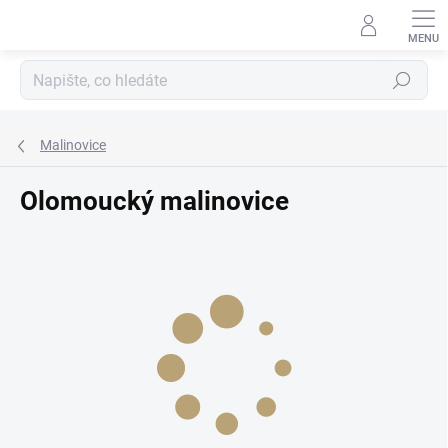
Přejít
na
obsah
Hledat
Malinovice
Olomoucký malinovice