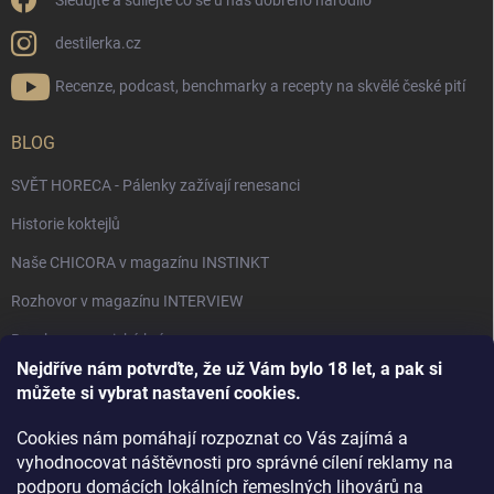
Sledujte a sdílejte co se u nás dobrého narodilo
destilerka.cz
Recenze, podcast, benchmarky a recepty na skvělé české pití
BLOG
SVĚT HORECA - Pálenky zažívají renesanci
Historie koktejlů
Naše CHICORA v magazínu INSTINKT
Rozhovor v magazínu INTERVIEW
Bourbon, americká krása.
Nejdříve nám potvrďte, že už Vám bylo 18 let, a pak si
Napsali v TÝDNU o naší práci
můžete si vybrat nastavení cookies.
Když ovoce dostane druhý život
Cookies nám pomáhají rozpoznat co Vás zajímá a
Rozhovor s DESTILERKA.CZ v magazínu DRINKING-CAT
vyhodnocovat náštěvnosti pro správné cílení reklamy na
podporu domácích lokálních řemeslných lihovárů na