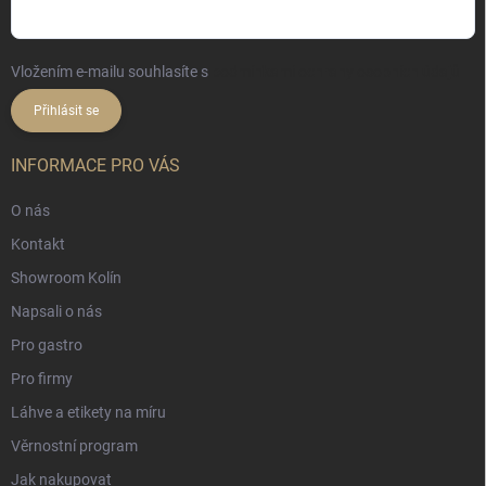
Vložením e-mailu souhlasíte s
podmínkami ochrany osobních údajů
Přihlásit se
INFORMACE PRO VÁS
O nás
Kontakt
Showroom Kolín
Napsali o nás
Pro gastro
Pro firmy
Láhve a etikety na míru
Věrnostní program
Jak nakupovat