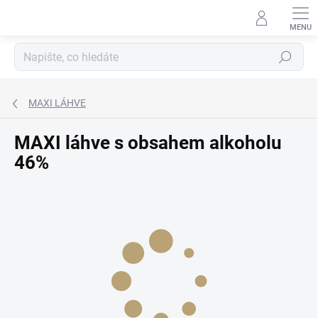
Přejít
na
obsah
Hledat
MAXI LÁHVE
MAXI láhve s obsahem alkoholu
46%