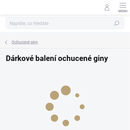
Přejít
na
obsah
Hledat
Ochucené giny
Dárkové balení ochucené giny