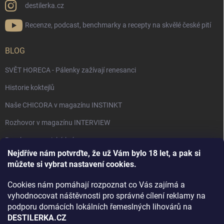
destilerka.cz
Recenze, podcast, benchmarky a recepty na skvělé české pití
BLOG
SVĚT HORECA - Pálenky zažívají renesanci
Historie koktejlů
Naše CHICORA v magazínu INSTINKT
Rozhovor v magazínu INTERVIEW
Bourbon, americká krása.
Nejdříve nám potvrďte, že už Vám bylo 18 let, a pak si
Napsali v TÝDNU o naší práci
můžete si vybrat nastavení cookies.
Když ovoce dostane druhý život
Cookies nám pomáhají rozpoznat co Vás zajímá a
Rozhovor s DESTILERKA.CZ v magazínu DRINKING-CAT
vyhodnocovat náštěvnosti pro správné cílení reklamy na
podporu domácích lokálních řemeslných lihovárů na
Jak vybrat dárek na Vánoce
DESTILERKA.CZ