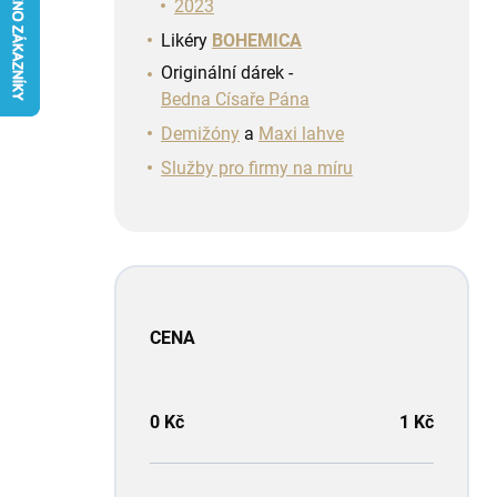
n
2023
í
Likéry
BOHEMICA
p
Originální dárek -
a
Bedna Císaře Pána
n
e
Demižóny
a
Maxi lahve
l
Služby pro firmy na míru
CENA
0
Kč
1
Kč