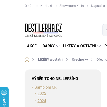
Přejít
O nás
Kontakt
Showroom Kolín
Napsali o 
na
obsah
AKCE
DÁRKY
LIKÉRY A OSTATNÍ
P
Domů
LIKÉRY a ostatní
Ořechovky
Ořecho
P
o
VÝBĚR TOHO NEJLEPŠÍHO
s
t
Šampioni ČR
r
2025
a
2024
n