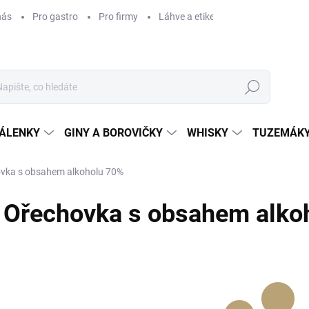
nás
Pro gastro
Pro firmy
Láhve a etikety na míru
Věrnos
Hledat
ÁLENKY
GINY A BOROVIČKY
WHISKY
TUZEMÁKY
vka s obsahem alkoholu 70%
Ořechovka s obsahem alko