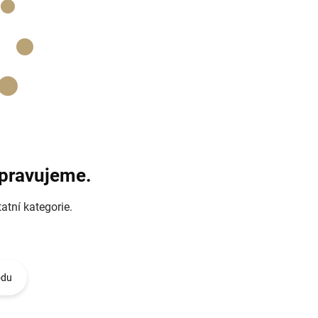
ipravujeme.
atní kategorie.
odu