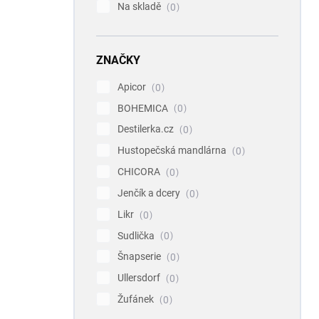
Na skladě
0
ZNAČKY
Apicor
0
BOHEMICA
0
Destilerka.cz
0
Hustopečská mandlárna
0
CHICORA
0
Jenčík a dcery
0
Likr
0
Sudlička
0
Šnapserie
0
Ullersdorf
0
Žufánek
0