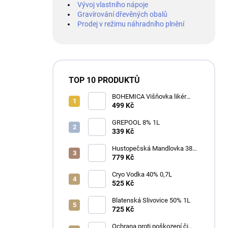
Vývoj vlastního nápoje
Gravírování dřevěných obalů
Prodej v režimu náhradního plnění
TOP 10 PRODUKTŮ
BOHEMICA Višňovka likér
25% 0,7L
499 Kč
GREPOOL 8% 1L
339 Kč
Hustopečská Mandlovka 38%
1L
779 Kč
Cryo Vodka 40% 0,7L
525 Kč
Blatenská Slivovice 50% 1L
725 Kč
Ochrana proti poškození či