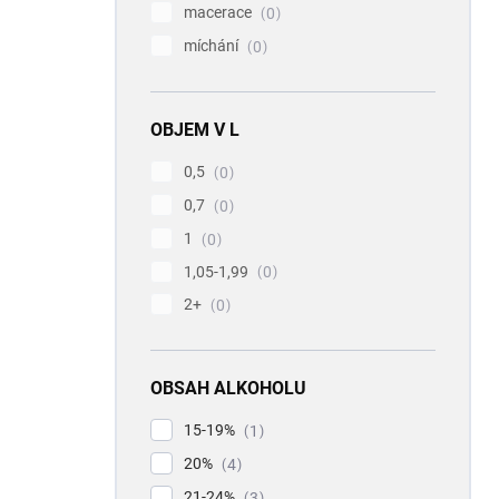
macerace
0
míchání
0
OBJEM V L
0,5
0
0,7
0
1
0
1,05-1,99
0
2+
0
OBSAH ALKOHOLU
15-19%
1
20%
4
21-24%
3