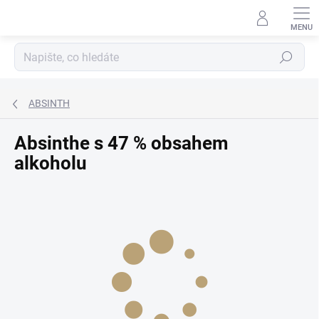
Přejít
na
obsah
Hledat
ABSINTH
Absinthe s 47 % obsahem
alkoholu