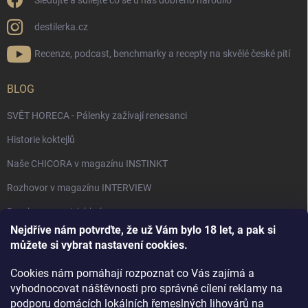
Sledujte a sdílejte co se u nás dobrého narodilo
destilerka.cz
Recenze, podcast, benchmarky a recepty na skvělé české pití
BLOG
SVĚT HORECA - Pálenky zažívají renesanci
Historie koktejlů
Naše CHICORA v magazínu INSTINKT
Rozhovor v magazínu INTERVIEW
Bourbon, americká krása.
Nejdříve nám potvrďte, že už Vám bylo 18 let, a pak si
Napsali v TÝDNU o naší práci
můžete si vybrat nastavení cookies.
Když ovoce dostane druhý život
Cookies nám pomáhají rozpoznat co Vás zajímá a
Rozhovor s DESTILERKA.CZ v magazínu DRINKING-CAT
vyhodnocovat náštěvnosti pro správné cílení reklamy na
podporu domácích lokálních řemeslných lihovárů na