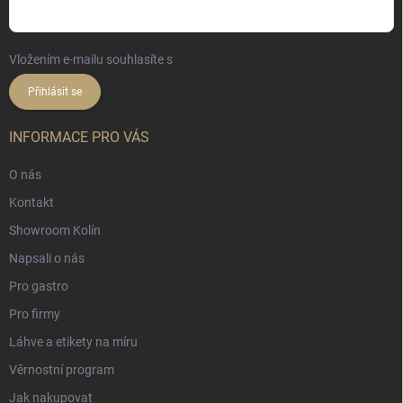
Vložením e-mailu souhlasíte s
podmínkami ochrany osobních údajů
Přihlásit se
INFORMACE PRO VÁS
O nás
Kontakt
Showroom Kolín
Napsali o nás
Pro gastro
Pro firmy
Láhve a etikety na míru
Věrnostní program
Jak nakupovat