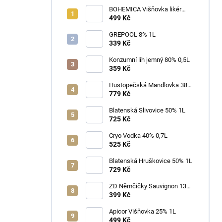
BOHEMICA Višňovka likér
25% 0,7L
499 Kč
GREPOOL 8% 1L
339 Kč
Konzumní líh jemný 80% 0,5L
359 Kč
Hustopečská Mandlovka 38%
1L
779 Kč
Blatenská Slivovice 50% 1L
725 Kč
Cryo Vodka 40% 0,7L
525 Kč
Blatenská Hruškovice 50% 1L
729 Kč
ZD Němčičky Sauvignon 13%
2025 Bag in Box 3L - suché
399 Kč
Apicor Višňovka 25% 1L
499 Kč