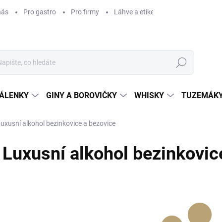
nás
Pro gastro
Pro firmy
Láhve a etikety na míru
Věrnos
Hledat
ÁLENKY
GINY A BOROVIČKY
WHISKY
TUZEMÁKY
uxusní alkohol bezinkovice a bezovice
Luxusní alkohol bezinkovic