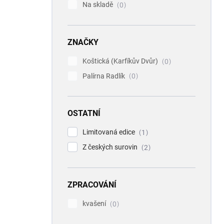
Na skladě
0
ZNAČKY
Koštická (Karfíkův Dvůr)
0
Palírna Radlík
0
OSTATNÍ
Limitovaná edice
1
Z českých surovin
2
ZPRACOVÁNÍ
kvašení
0