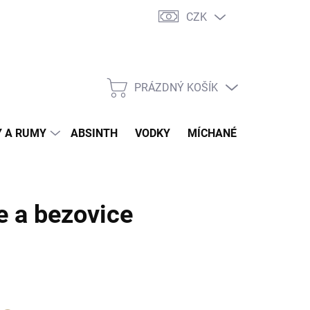
CZK
tní program
Jak nakupovat
Doprava
Jak balíme zásilky
PRÁZDNÝ KOŠÍK
NÁKUPNÍ
KOŠÍK
 A RUMY
ABSINTH
VODKY
MÍCHANÉ DRINKY
O
e a bezovice