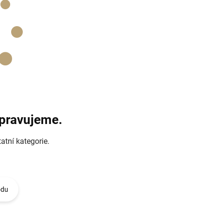
ipravujeme.
atní kategorie.
odu