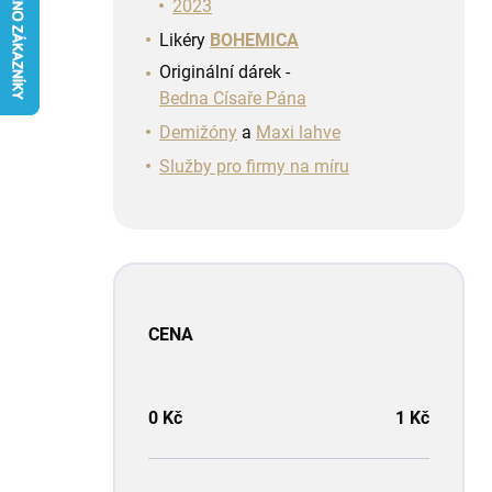
n
2023
í
Likéry
BOHEMICA
p
Originální dárek -
a
Bedna Císaře Pána
n
e
Demižóny
a
Maxi lahve
l
Služby pro firmy na míru
CENA
0
Kč
1
Kč