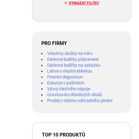
VYMAZAT FILTRY
PRO FIRMY
Všechny služby na míru
Dárkové balíčky připravené
Dárkové balíčky na zakázku
Láhve s vlastní etiketou
Firemní degustace
Exkurze v palírnách
Vývoj vlastního nápoje
Gravírování dřevěných obalů
Prodej v režimu náhradního plnění
TOP 10 PRODUKTŮ