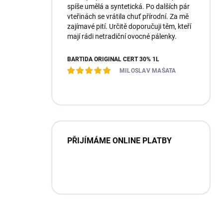
spíše umělá a syntetická. Po dalších pár
vteřinách se vrátila chuť přírodní. Za mě
zajímavé pití. Určitě doporučuji těm, kteří
mají rádi netradiční ovocné pálenky.
BARTIDA ORIGINÁL ČERT 30% 1L
MILOSLAV MAŠATA
PŘIJÍMÁME ONLINE PLATBY