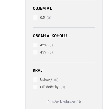
OBJEM V L
0,5
0
OBSAH ALKOHOLU
42%
0
45%
0
KRAJ
Ústecký
0
Středočeský
0
Položek k zobrazení:
0