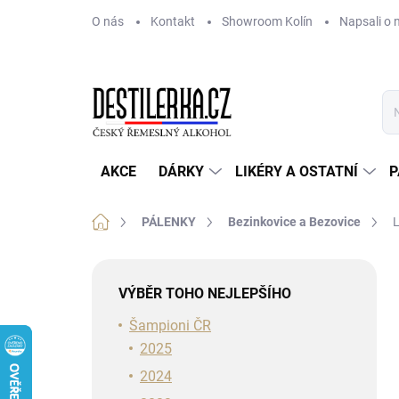
Přejít
O nás
Kontakt
Showroom Kolín
Napsali o 
na
obsah
AKCE
DÁRKY
LIKÉRY A OSTATNÍ
P
Domů
PÁLENKY
Bezinkovice a Bezovice
L
P
o
VÝBĚR TOHO NEJLEPŠÍHO
s
t
Šampioni ČR
r
2025
a
2024
n