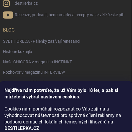
destilerka.cz
Recenze, podcast, benchmarky a recepty na skvělé české pití
BLOG
SVĚT HORECA - Pálenky zažívají renesanci
Historie koktejlů
Naše CHICORA v magazínu INSTINKT
Rozhovor v magazínu INTERVIEW
Bourbon, americká krása.
Nejdříve nám potvrďte, že už Vám bylo 18 let, a pak si
Napsali v TÝDNU o naší práci
můžete si vybrat nastavení cookies.
Když ovoce dostane druhý život
Cookies nám pomáhají rozpoznat co Vás zajímá a
Rozhovor s DESTILERKA.CZ v magazínu DRINKING-CAT
vyhodnocovat náštěvnosti pro správné cílení reklamy na
podporu domácích lokálních řemeslných lihovárů na
Jak vybrat dárek na Vánoce
DESTILERKA.CZ