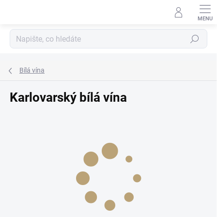
Přejít
na
obsah
Hledat
Bílá vína
Karlovarský bílá vína