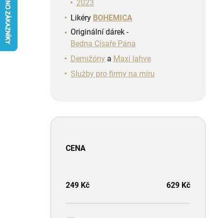
n
2023
í
Likéry
BOHEMICA
p
Originální dárek -
a
Bedna Císaře Pána
n
e
Demižóny
a
Maxi lahve
l
Služby pro firmy na míru
CENA
249
Kč
629
Kč