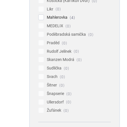
Koštická (Karfíkův Dvůr)
0
Likr
0
Mahlerovka
4
MEDELIX
0
Poděbradská samička
0
Praděd
0
Rudolf Jelínek
0
Skanzen Modrá
0
Sudlička
0
Svach
0
Šitner
0
Šnapserie
0
Ullersdorf
0
Žufánek
0