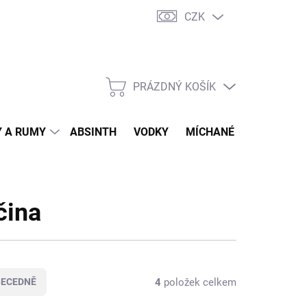
CZK
tní program
Jak nakupovat
Doprava
Jak balíme zásilky
PRÁZDNÝ KOŠÍK
NÁKUPNÍ
KOŠÍK
 A RUMY
ABSINTH
VODKY
MÍCHANÉ DRINKY
O
čina
4
položek celkem
BECEDNĚ