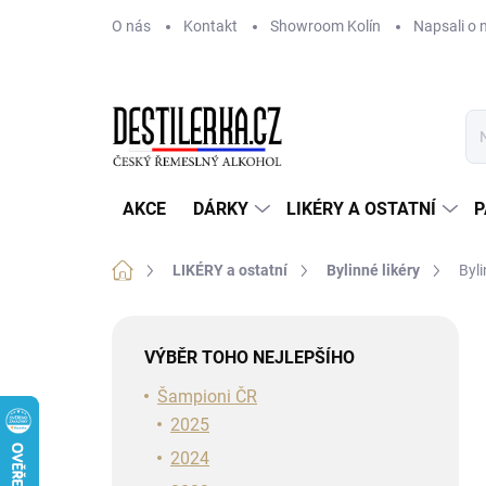
Přejít
O nás
Kontakt
Showroom Kolín
Napsali o 
na
obsah
AKCE
DÁRKY
LIKÉRY A OSTATNÍ
P
Domů
LIKÉRY a ostatní
Bylinné likéry
Byli
P
o
VÝBĚR TOHO NEJLEPŠÍHO
s
t
Šampioni ČR
r
2025
a
2024
n