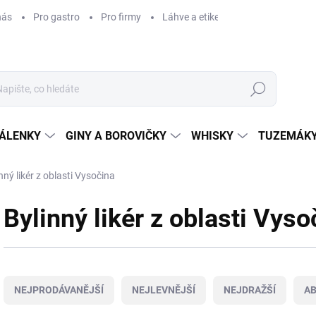
nás
Pro gastro
Pro firmy
Láhve a etikety na míru
Věrnos
Hledat
ÁLENKY
GINY A BOROVIČKY
WHISKY
TUZEMÁKY
nný likér z oblasti Vysočina
Bylinný likér z oblasti Vyso
Ř
a
NEJPRODÁVANĚJŠÍ
NEJLEVNĚJŠÍ
NEJDRAŽŠÍ
A
z
e