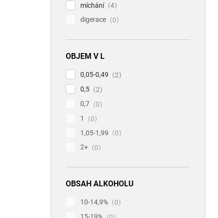
míchání
4
digerace
0
OBJEM V L
0,05-0,49
2
0,5
2
0,7
0
1
0
1,05-1,99
0
2+
0
OBSAH ALKOHOLU
10-14,9%
0
15-19%
0