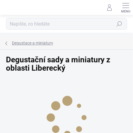
Přejít
na
obsah
Hledat
Degustace a miniatury
Degustační sady a miniatury z
oblasti Liberecký