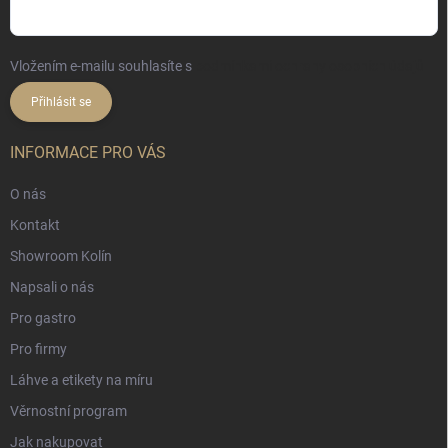
Vložením e-mailu souhlasíte s
podmínkami ochrany osobních údajů
Přihlásit se
INFORMACE PRO VÁS
O nás
Kontakt
Showroom Kolín
Napsali o nás
Pro gastro
Pro firmy
Láhve a etikety na míru
Věrnostní program
Jak nakupovat