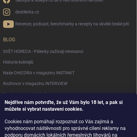
Sledujte a sdílejte co se u nás dobrého narodilo
destilerka.cz
Recenze, podcast, benchmarky a recepty na skvělé české pití
BLOG
SVĚT HORECA - Pálenky zažívají renesanci
Historie koktejlů
Naše CHICORA v magazínu INSTINKT
Rozhovor v magazínu INTERVIEW
Bourbon, americká krása.
Nejdříve nám potvrďte, že už Vám bylo 18 let, a pak si
Napsali v TÝDNU o naší práci
můžete si vybrat nastavení cookies.
Když ovoce dostane druhý život
Cookies nám pomáhají rozpoznat co Vás zajímá a
Rozhovor s DESTILERKA.CZ v magazínu DRINKING-CAT
vyhodnocovat náštěvnosti pro správné cílení reklamy na
podporu domácích lokálních řemeslných lihovárů na