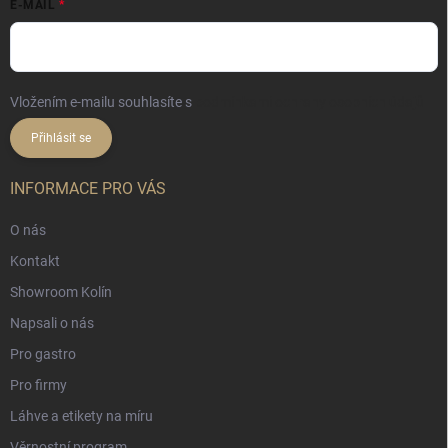
E-MAIL
Vložením e-mailu souhlasíte s
podmínkami ochrany osobních údajů
Přihlásit se
INFORMACE PRO VÁS
O nás
Kontakt
Showroom Kolín
Napsali o nás
Pro gastro
Pro firmy
Láhve a etikety na míru
Věrnostní program