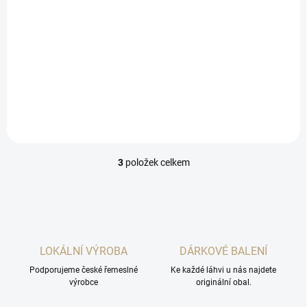
Do košíku
Hořko-sladkého likér, kdy
jadérka od mandlí a meruněk
byla macerována v jablečném
destilátu.
3
položek celkem
O
v
l
á
d
a
c
LOKÁLNÍ VÝROBA
DÁRKOVÉ BALENÍ
í
Podporujeme české řemeslné
p
Ke každé láhvi u nás najdete
výrobce
originální obal.
r
v