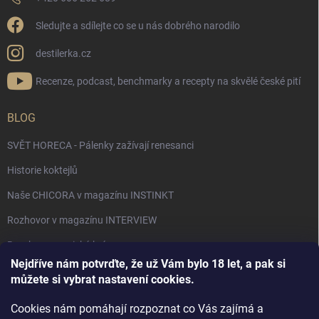
Sledujte a sdílejte co se u nás dobrého narodilo
destilerka.cz
Recenze, podcast, benchmarky a recepty na skvělé české pití
BLOG
SVĚT HORECA - Pálenky zažívají renesanci
Historie koktejlů
Naše CHICORA v magazínu INSTINKT
Rozhovor v magazínu INTERVIEW
Bourbon, americká krása.
Nejdříve nám potvrďte, že už Vám bylo 18 let, a pak si
Napsali v TÝDNU o naší práci
můžete si vybrat nastavení cookies.
Když ovoce dostane druhý život
Cookies nám pomáhají rozpoznat co Vás zajímá a