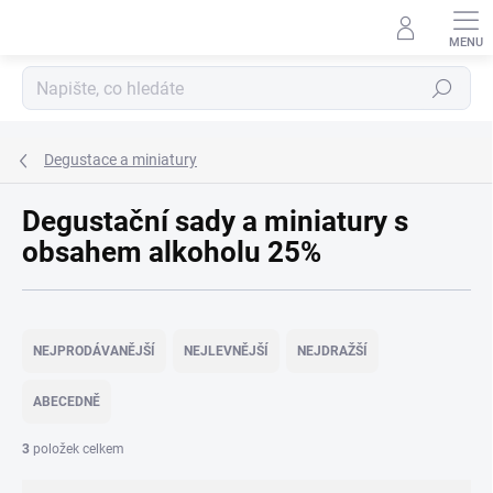
Přejít
na
obsah
Hledat
Degustace a miniatury
Degustační sady a miniatury s
obsahem alkoholu 25%
Ř
a
NEJPRODÁVANĚJŠÍ
NEJLEVNĚJŠÍ
NEJDRAŽŠÍ
z
e
ABECEDNĚ
n
í
3
položek celkem
p