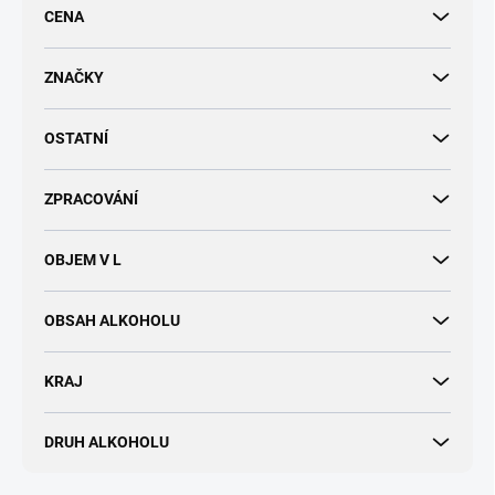
r
CENA
o
d
u
ZNAČKY
k
t
OSTATNÍ
ů
ZPRACOVÁNÍ
OBJEM V L
OBSAH ALKOHOLU
KRAJ
DRUH ALKOHOLU