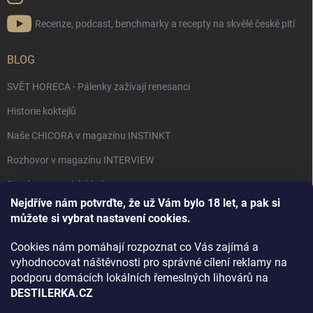
Recenze, podcast, benchmarky a recepty na skvělé české pití
BLOG
SVĚT HORECA - Pálenky zažívají renesanci
Historie koktejlů
Naše CHICORA v magazínu INSTINKT
Rozhovor v magazínu INTERVIEW
Bourbon, americká krása.
Nejdříve nám potvrďte, že už Vám bylo 18 let, a pak si
Napsali v TÝDNU o naší práci
můžete si vybrat nastavení cookies.
Když ovoce dostane druhý život
Cookies nám pomáhají rozpoznat co Vás zajímá a
Rozhovor s DESTILERKA.CZ v magazínu DRINKING-CAT
vyhodnocovat náštěvnosti pro správné cílení reklamy na
podporu domácích lokálních řemeslných lihovárů na
Jak vybrat dárek na Vánoce
DESTILERKA.CZ
Rozhovor Destilerka.cz v magazínu Macchiato