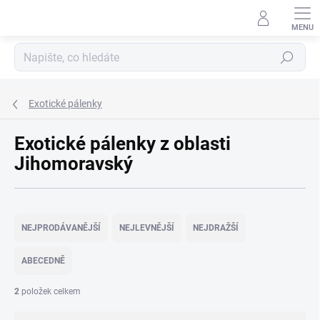
Přejít
na
obsah
Hledat
Exotické pálenky
Exotické pálenky z oblasti
Jihomoravský
Ř
a
NEJPRODÁVANĚJŠÍ
NEJLEVNĚJŠÍ
NEJDRAŽŠÍ
z
e
ABECEDNĚ
n
í
2
položek celkem
p