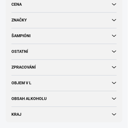
r
CENA
o
d
u
ZNAČKY
k
t
ŠAMPIÓNI
ů
OSTATNÍ
ZPRACOVÁNÍ
OBJEM V L
OBSAH ALKOHOLU
KRAJ