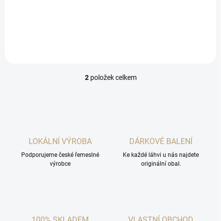
banánů a příjemnou
chuť s nádherným odstínem
nasládlou chutí.
mandloviny je klenotem mezi
destiláty. Velmi aromatická
pálenka s vůní přezrálých
voňavých...
2
položek celkem
O
v
l
á
d
a
c
LOKÁLNÍ VÝROBA
DÁRKOVÉ BALENÍ
í
Podporujeme české řemeslné
p
Ke každé láhvi u nás najdete
výrobce
originální obal.
r
v
k
y
v
ý
100% SKLADEM
VLASTNÍ OBCHOD