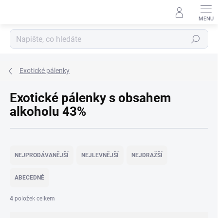
Přejít
na
obsah
Hledat
Exotické pálenky
Exotické pálenky s obsahem
alkoholu 43%
Ř
a
NEJPRODÁVANĚJŠÍ
NEJLEVNĚJŠÍ
NEJDRAŽŠÍ
z
e
ABECEDNĚ
n
í
4
položek celkem
p