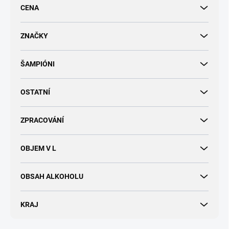
r
CENA
o
d
u
ZNAČKY
k
t
ŠAMPIÓNI
ů
OSTATNÍ
ZPRACOVÁNÍ
OBJEM V L
OBSAH ALKOHOLU
KRAJ