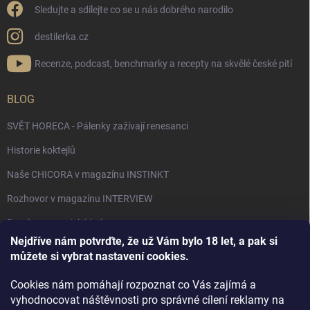
Sledujte a sdílejte co se u nás dobrého narodilo
destilerka.cz
Recenze, podcast, benchmarky a recepty na skvělé české pití
BLOG
SVĚT HORECA - Pálenky zažívají renesanci
Historie koktejlů
Naše CHICORA v magazínu INSTINKT
Rozhovor v magazínu INTERVIEW
Bourbon, americká krása.
Nejdříve nám potvrďte, že už Vám bylo 18 let, a pak si
Napsali v TÝDNU o naší práci
můžete si vybrat nastavení cookies.
Když ovoce dostane druhý život
Cookies nám pomáhají rozpoznat co Vás zajímá a
Rozhovor s DESTILERKA.CZ v magazínu DRINKING-CAT
vyhodnocovat náštěvnosti pro správné cílení reklamy na