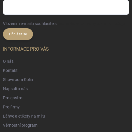
Vložením e-mailu souhlasíte s
podmínkami ochrany osobních údajů
Přihlásit se
INFORMACE PRO VÁS
O nás
Kontakt
Showroom Kolín
Napsali o nás
Pro gastro
Pro firmy
Láhve a etikety na míru
Věrnostní program