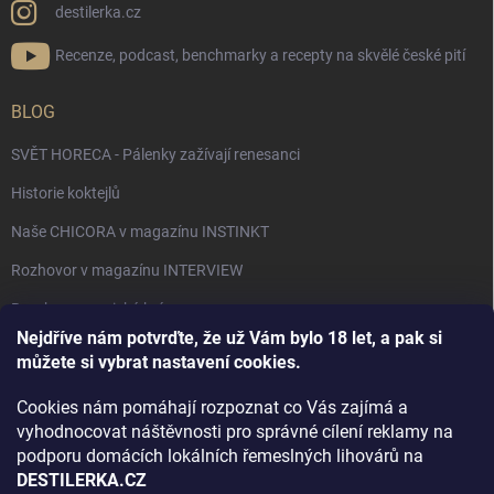
destilerka.cz
Recenze, podcast, benchmarky a recepty na skvělé české pití
BLOG
SVĚT HORECA - Pálenky zažívají renesanci
Historie koktejlů
Naše CHICORA v magazínu INSTINKT
Rozhovor v magazínu INTERVIEW
Bourbon, americká krása.
Nejdříve nám potvrďte, že už Vám bylo 18 let, a pak si
Napsali v TÝDNU o naší práci
můžete si vybrat nastavení cookies.
Když ovoce dostane druhý život
Cookies nám pomáhají rozpoznat co Vás zajímá a
Rozhovor s DESTILERKA.CZ v magazínu DRINKING-CAT
vyhodnocovat náštěvnosti pro správné cílení reklamy na
podporu domácích lokálních řemeslných lihovárů na
Jak vybrat dárek na Vánoce
DESTILERKA.CZ