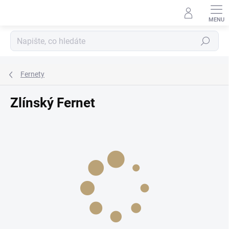
Přejít
na
obsah
Hledat
Fernety
Zlínský Fernet