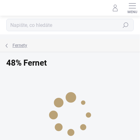
Přejít
na
obsah
Hledat
Fernety
48% Fernet