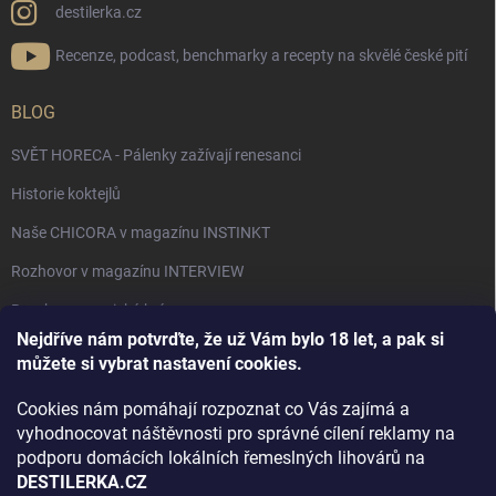
destilerka.cz
Recenze, podcast, benchmarky a recepty na skvělé české pití
BLOG
SVĚT HORECA - Pálenky zažívají renesanci
Historie koktejlů
Naše CHICORA v magazínu INSTINKT
Rozhovor v magazínu INTERVIEW
Bourbon, americká krása.
Nejdříve nám potvrďte, že už Vám bylo 18 let, a pak si
Napsali v TÝDNU o naší práci
můžete si vybrat nastavení cookies.
Když ovoce dostane druhý život
Cookies nám pomáhají rozpoznat co Vás zajímá a
Rozhovor s DESTILERKA.CZ v magazínu DRINKING-CAT
vyhodnocovat náštěvnosti pro správné cílení reklamy na
podporu domácích lokálních řemeslných lihovárů na
Jak vybrat dárek na Vánoce
DESTILERKA.CZ