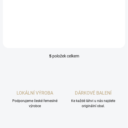
Po prvním doušku vás zalije
jemná, ušlechtilá bylinná
hořkost. Rozvine se po celém
jazyku s dlouhou perzistencí
a zakončí příjemným
efektem… toho známého
„pomlaskáváníčka“.
5
položek celkem
O
v
l
á
d
a
c
LOKÁLNÍ VÝROBA
DÁRKOVÉ BALENÍ
í
Podporujeme české řemeslné
p
Ke každé láhvi u nás najdete
výrobce
originální obal.
r
v
k
y