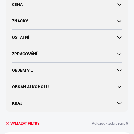
r
CENA
o
d
u
ZNAČKY
k
t
OSTATNÍ
ů
ZPRACOVÁNÍ
OBJEM V L
OBSAH ALKOHOLU
KRAJ
Položek k zobrazení:
5
VYMAZAT FILTRY