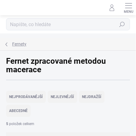
Přejít
na
obsah
Hledat
Fernety
Fernet zpracované metodou
macerace
Ř
a
NEJPRODÁVANĚJŠÍ
NEJLEVNĚJŠÍ
NEJDRAŽŠÍ
z
e
ABECEDNĚ
n
í
5
položek celkem
p