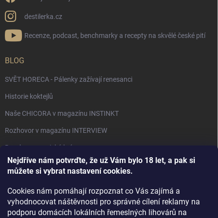
destilerka.cz
Recenze, podcast, benchmarky a recepty na skvělé české pití
BLOG
SVĚT HORECA - Pálenky zažívají renesanci
Historie koktejlů
Naše CHICORA v magazínu INSTINKT
Rozhovor v magazínu INTERVIEW
Bourbon, americká krása.
Nejdříve nám potvrďte, že už Vám bylo 18 let, a pak si
Napsali v TÝDNU o naší práci
můžete si vybrat nastavení cookies.
Když ovoce dostane druhý život
Cookies nám pomáhají rozpoznat co Vás zajímá a
Rozhovor s DESTILERKA.CZ v magazínu DRINKING-CAT
vyhodnocovat náštěvnosti pro správné cílení reklamy na
podporu domácích lokálních řemeslných lihovárů na
Jak vybrat dárek na Vánoce