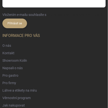
Vložením e-mailu souhlasíte s
podmínkami ochrany osobních údajů
Přihlásit se
INFORMACE PRO VÁS
O nás
Kontakt
Showroom Kolín
Napsali o nás
Pro gastro
Pro firmy
Láhve a etikety na míru
Věrnostní program
Jak nakupovat