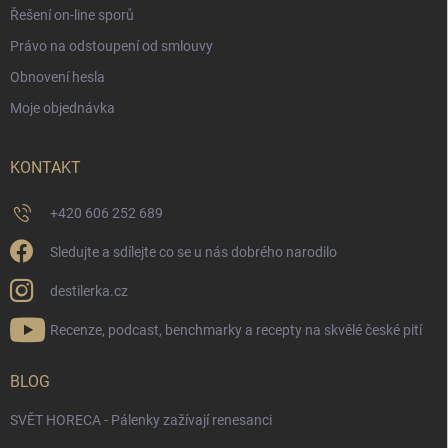
Řešení on-line sporů
Právo na odstoupení od smlouvy
Obnovení hesla
Moje objednávka
KONTAKT
+420 606 252 689
Sledujte a sdílejte co se u nás dobrého narodilo
destilerka.cz
Recenze, podcast, benchmarky a recepty na skvělé české pití
BLOG
SVĚT HORECA - Pálenky zažívají renesanci