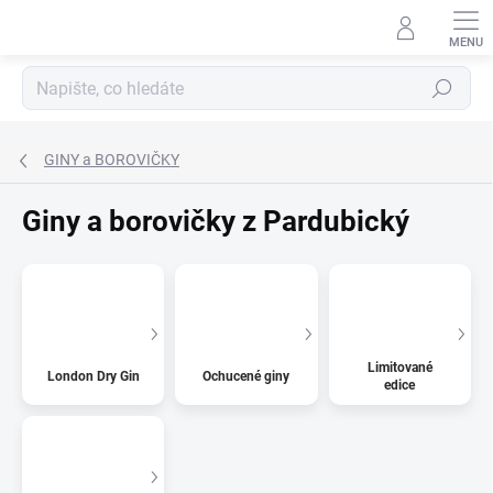
Přejít
na
obsah
Hledat
GINY a BOROVIČKY
Giny a borovičky z Pardubický
Limitované
London Dry Gin
Ochucené giny
edice