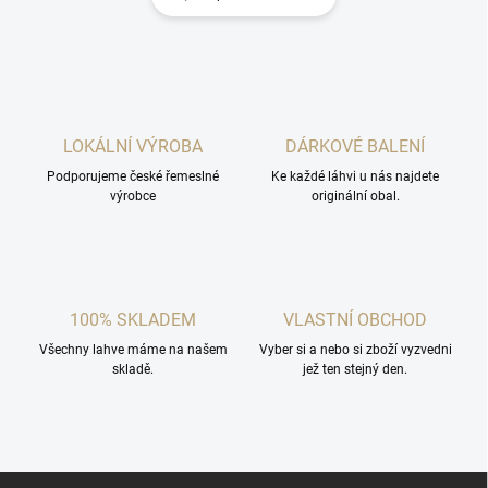
LOKÁLNÍ VÝROBA
DÁRKOVÉ BALENÍ
Podporujeme české řemeslné
Ke každé láhvi u nás najdete
výrobce
originální obal.
100% SKLADEM
VLASTNÍ OBCHOD
Všechny lahve máme na našem
Vyber si a nebo si zboží vyzvedni
skladě.
jež ten stejný den.
Z