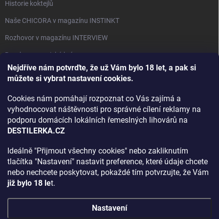
Historie koktejlů
Naše CHICORA v magazínu INSTINKT
Rozhovor v magazínu INTERVIEW
Bourbon, americká krása.
Nejdříve nám potvrďte, že už Vám bylo 18 let, a pak si
Napsali v TÝDNU o naší práci
můžete si vybrat nastavení cookies.
Když ovoce dostane druhý život
Cookies nám pomáhají rozpoznat co Vás zajímá a
Rozhovor s DESTILERKA.CZ v magazínu DRINKING-CAT
vyhodnocovat náštěvnosti pro správné cílení reklamy na
podporu domácích lokálních řemeslných lihovárů na
Jak vybrat dárek na Vánoce
DESTILERKA.CZ
Rozhovor Destilerka.cz v magazínu Macchiato
Ideálně "Přijmout všechny cookies" nebo zakliknutím
tlačítka "Nastavení" nastavit preference, které údaje chcete
Archiv
nebo nechcete poskytovat, pokaždé tím potvrzujte, že Vám
již bylo 18 le
t.
Nastavení