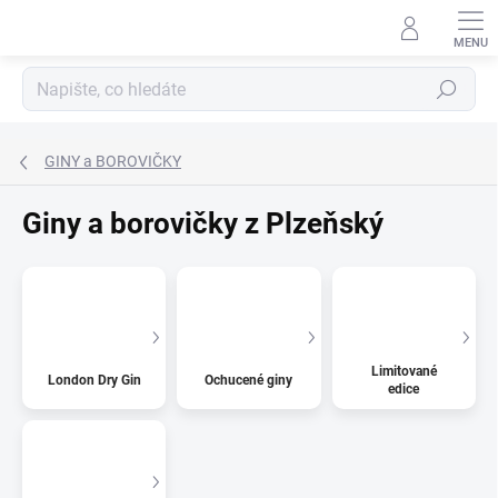
Přejít
na
obsah
Hledat
GINY a BOROVIČKY
Giny a borovičky z Plzeňský
Limitované
London Dry Gin
Ochucené giny
edice