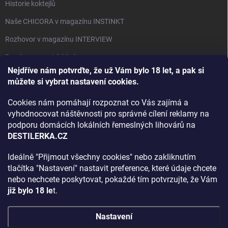
Historie koktejlů
Naše CHICORA v magazínu INSTINKT
Rozhovor v magazínu INTERVIEW
Bourbon, americká krása.
Nejdříve nám potvrďte, že už Vám bylo 18 let, a pak si
Napsali v TÝDNU o naší práci
můžete si vybrat nastavení cookies.
Když ovoce dostane druhý život
Cookies nám pomáhají rozpoznat co Vás zajímá a
Rozhovor s DESTILERKA.CZ v magazínu DRINKING-CAT
vyhodnocovat náštěvnosti pro správné cílení reklamy na
podporu domácích lokálních řemeslných lihovárů na
Jak vybrat dárek na Vánoce
DESTILERKA.CZ
Rozhovor Destilerka.cz v magazínu Macchiato
Ideálně "Přijmout všechny cookies" nebo zakliknutím
tlačítka "Nastavení" nastavit preference, které údaje chcete
Archiv
nebo nechcete poskytovat, pokaždé tím potvrzujte, že Vám
již bylo 18 le
t.
Nastavení