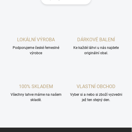
LOKÁLNÍ VÝROBA
DÁRKOVÉ BALENÍ
Podporujeme české řemeslné
Ke každé láhvi u nás najdete
výrobce
originální obal.
100% SKLADEM
VLASTNÍ OBCHOD
Všechny lahve máme na našem
Vyber si a nebo si zboží vyzvedni
skladě.
jež ten stejný den.
Z