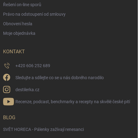
Řešení on-line sporů
Právo na odstoupení od smlouvy
Obnovení hesla
Moje objednávka
KONTAKT
+420 606 252 689
Sledujte a sdílejte co se u nás dobrého narodilo
destilerka.cz
Recenze, podcast, benchmarky a recepty na skvělé české pití
BLOG
SVĚT HORECA - Pálenky zažívají renesanci